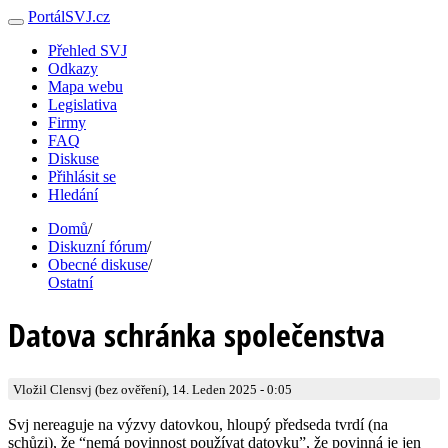
PortálSVJ.cz
Přehled SVJ
Odkazy
Mapa webu
Legislativa
Firmy
FAQ
Diskuse
Přihlásit se
Hledání
Domů
/
Diskuzní fórum
/
Obecné diskuse
/
Ostatní
Datova schránka společenstva
Vložil Clensvj (bez ověření), 14. Leden 2025 - 0:05
Svj nereaguje na výzvy datovkou, hloupý předseda tvrdí (na
schůzi), že “nemá povinnost používat datovku”, že povinná je jen