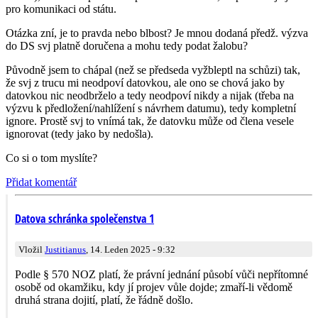
pro komunikaci od státu.
Otázka zní, je to pravda nebo blbost? Je mnou dodaná předž. výzva
do DS svj platně doručena a mohu tedy podat žalobu?
Původně jsem to chápal (než se předseda vyžbleptl na schůzi) tak,
že svj z trucu mi neodpoví datovkou, ale ono se chová jako by
datovkou nic neodbrželo a tedy neodpoví nikdy a nijak (třeba na
výzvu k předložení/nah­lížení s návrhem datumu), tedy kompletní
ignore. Prostě svj to vnímá tak, že datovku může od člena vesele
ignorovat (tedy jako by nedošla).
Co si o tom myslíte?
Přidat komentář
Datova schránka společenstva 1
Vložil
Justitianus
, 14. Leden 2025 - 9:32
Podle § 570 NOZ platí, že právní jednání působí vůči nepřítomné
osobě od okamžiku, kdy jí projev vůle dojde; zmaří-li vědomě
druhá strana dojití, platí, že řádně došlo.