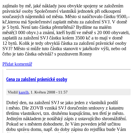
zajímalo by mě, jaké náklady jsou obvykle spojeny se založením
právnické osoby Společenství vlastníků jednotek při odkoupení
současných nájemníků od města. Město si naúčtovalo částku 9500,–
kč,kterou má Společenství zaplatit městu za založení SVJ. V domě
je 5 bytů. Není tato částka přemrštěná? Bydlíme na malém
městě(3 000 obyv.) a známí, kteří bydlí ve městě s 20 000 obyvateli,
zaplatili za založení SVJ částku kolem 3500 kč a to mají v domě
12 bytů. Kolik je tedy obvyklá částka za založení právnické osoby
SVJ? Město si může tuto částku stanovit v jakékoliv výši, nebo od
čeho je tato částka odvislá? s pozdravem Ronny
Přidat komentář
Cena za založení právnické osoby
Vložil
karelh
, 1. Květen 2008 - 11:57
Dobrý den, na založení SVJ se jako jeden z vlastníků podílí
i město. Dle ZOVB vzniká SVJ doručením smlouvy z katastru
třetímu vlastníkovi, tzn. druhému kupujícímu, ten třetí je město.
Jediným nákladem je notářský zápis z ustavujícího shromáždění.
Pokud se s městem dohodnete, že Vám poveden ještě určitou
dobu správu domu, např. do doby zápisu do rejstříku bude Vám