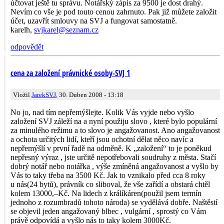
účtovat ještě tu správu. Notářský zápis za 9500 je dost drahý.
Nevím co vše je pod touto cenou zahrnuto. Pak již můžete založit
účet, uzavřít smlouvy na SVJ a fungovat samostatně.
karelh,
svjka­rel@
seznam.cz
odpovědět
cena za založení právnické osoby-SVJ 1
Vložil
JarekSVJ
, 30. Duben 2008 - 13:18
No jo, nad tím nepřemýšlejte. Kolik Vás vyjde nebo vyšlo
založení SVJ záleží na a nyní použiju slovo , které bylo populární
za minulého režimu a to slovo je angažovanost. Ano angažovanost
a ochota určitých lidí, kteří jsou ochotní dělat něco navíc a
nepřemýšlí v první řadě na odměně. K „založení“ to je poněkud
nepřesný výraz , jste určitě nepotřebovali soudruhy z města. Stačí
dobrý notář nebo notářka , výše zmíněná angažovanost a vyšlo by
Vás to taky třeba na 3500 Kč. Jak to vznikalo před cca 8 roky
u nás(24 bytů), právník co sliboval, že vše zařídí a obstará chtěl
kolem 13000,–Kč. Na lidech z králíkáren(použil jsem termín
jednoho z rozumbradů tohoto národa) se vydělává dobře. Naštěstí
se objevil jeden angažovaný blbec , vulgární , sprostý co Vám
právě odpovídá a vyšlo nás to taky kolem 3000Kč.