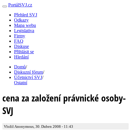
PortálSVJ.cz
Přehled SVJ
Odkazy
Mapa webu
Legislativa
Firmy
FAQ
Diskuse
Přihlásit se
Hledání
Domů
/
Diskuzní fórum
/
Účetnictví SVJ
/
Ostatní
cena za založení právnické osoby-
SVJ
Vložil Anonymous, 30. Duben 2008 - 11:43