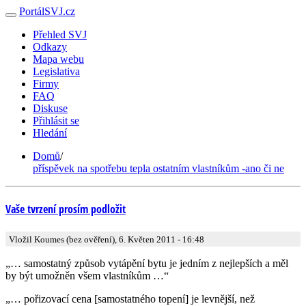
PortálSVJ.cz
Přehled SVJ
Odkazy
Mapa webu
Legislativa
Firmy
FAQ
Diskuse
Přihlásit se
Hledání
Domů
/
příspěvek na spotřebu tepla ostatním vlastníkům -ano či ne
Vaše tvrzení prosím podložit
Vložil Koumes (bez ověření), 6. Květen 2011 - 16:48
„… samostatný způsob vytápění bytu je jedním z nejlepších a měl
by být umožněn všem vlastníkům …“
„… pořizovací cena [samostatného topení] je levnější, než