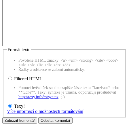
Formát textu
Povolené HTML značky: <a> <em> <strong> <cite> <code>
<ul> <ol> <li> <dl> <dt> <dd>
Řádky a odstavce se zalomí automaticky.
Filtered HTML
Pomocí hvězdiček snadno zapište částe textu *kurzívou* nebo
**tučně**. Texy! syntaxe je úžasná, doporučuji prostudovat
http://texy.info/cs/syntax
. ;-)
Texy!
Více informací o možnostech formátování