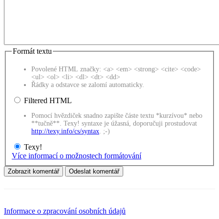
Formát textu
Povolené HTML značky: <a> <em> <strong> <cite> <code>
<ul> <ol> <li> <dl> <dt> <dd>
Řádky a odstavce se zalomí automaticky.
Filtered HTML
Pomocí hvězdiček snadno zapište částe textu *kurzívou* nebo
**tučně**. Texy! syntaxe je úžasná, doporučuji prostudovat
http://texy.info/cs/syntax
. ;-)
Texy!
Více informací o možnostech formátování
Informace o zpracování osobních údajů