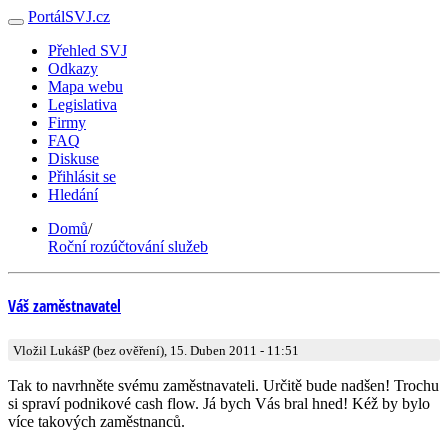
PortálSVJ.cz
Přehled SVJ
Odkazy
Mapa webu
Legislativa
Firmy
FAQ
Diskuse
Přihlásit se
Hledání
Domů
/
Roční rozúčtování služeb
Váš zaměstnavatel
Vložil LukášP (bez ověření), 15. Duben 2011 - 11:51
Tak to navrhněte svému zaměstnavateli. Určitě bude nadšen! Trochu
si spraví podnikové cash flow. Já bych Vás bral hned! Kéž by bylo
více takových zaměstnanců.