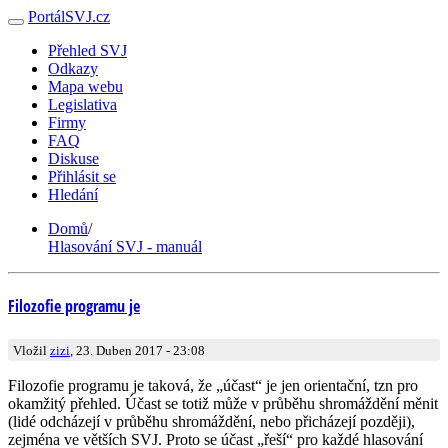
PortálSVJ.cz
Přehled SVJ
Odkazy
Mapa webu
Legislativa
Firmy
FAQ
Diskuse
Přihlásit se
Hledání
Domů
/
Hlasování SVJ - manuál
Filozofie programu je
Vložil
zizi
, 23. Duben 2017 - 23:08
Filozofie programu je taková, že „účast“ je jen orientační, tzn pro
okamžitý přehled. Účast se totiž může v průběhu shromáždění měnit
(lidé odcházejí v průběhu shromáždění, nebo přicházejí později),
zejména ve větších SVJ. Proto se účast „řeší“ pro každé hlasování