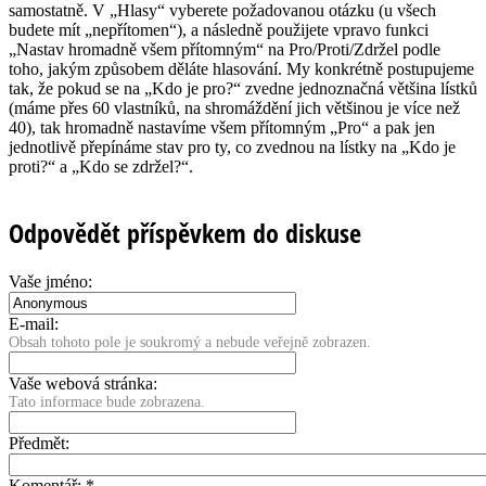
samostatně. V „Hlasy“ vyberete požadovanou otázku (u všech
budete mít „nepřítomen“), a následně použijete vpravo funkci
„Nastav hromadně všem přítomným“ na Pro/Proti/Zdržel podle
toho, jakým způsobem děláte hlasování. My konkrétně postupujeme
tak, že pokud se na „Kdo je pro?“ zvedne jednoznačná většina lístků
(máme přes 60 vlastníků, na shromáždění jich většinou je více než
40), tak hromadně nastavíme všem přítomným „Pro“ a pak jen
jednotlivě přepínáme stav pro ty, co zvednou na lístky na „Kdo je
proti?“ a „Kdo se zdržel?“.
Odpovědět příspěvkem do diskuse
Vaše jméno:
E-mail:
Obsah tohoto pole je soukromý a nebude veřejně zobrazen.
Vaše webová stránka:
Tato informace bude zobrazena.
Předmět:
Komentář:
*