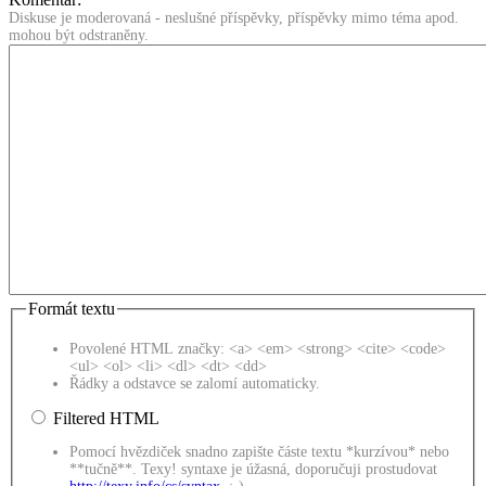
Diskuse je moderovaná - neslušné příspěvky, příspěvky mimo téma apod.
mohou být odstraněny.
Formát textu
Povolené HTML značky: <a> <em> <strong> <cite> <code>
<ul> <ol> <li> <dl> <dt> <dd>
Řádky a odstavce se zalomí automaticky.
Filtered HTML
Pomocí hvězdiček snadno zapište částe textu *kurzívou* nebo
**tučně**. Texy! syntaxe je úžasná, doporučuji prostudovat