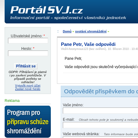
Domů
»
svolání shromáždění
»
Uživatelské jméno:
*
Pane Petr, Vaše odpovědi
Heslo:
*
Vložil Anonymous123 (bez ověření), 10. Březen 2010 - 10:4
Pane Petr,
Vaše odpovědi jsou skutečně vyčerpávající (
GDPR: Přihlášení je platné
i po zavření prohlížeče. V
případě potřeby se
odhlašte!
Vytvořit nový účet
Zaslat nové heslo
Odpovědět příspěvkem do 
Reklama
Vaše jméno:
E-mail:
Obsah tohoto pole je soukromý a nebude
Vaše webová stránka:
Tato informace bude zo