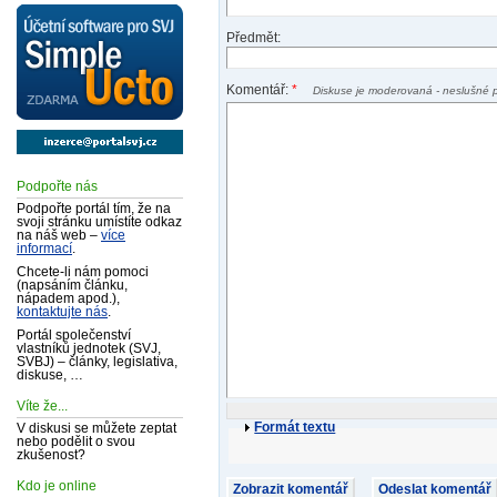
Předmět:
Komentář:
*
Diskuse je moderovaná - neslušné 
Podpořte nás
Podpořte portál tím, že na
svoji stránku umístíte odkaz
na náš web –
více
informací
.
Chcete-li nám pomoci
(napsáním článku,
nápadem apod.),
kontaktujte nás
.
Portál společenství
vlastníků jednotek (SVJ,
SVBJ) – články, legislativa,
diskuse, …
Víte že...
Formát textu
V diskusi se můžete zeptat
nebo podělit o svou
zkušenost?
Kdo je online