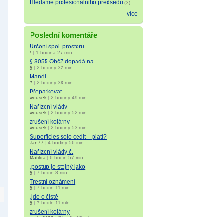
Hledame profesionalniho predsedu
(3)
více
Poslední komentáře
Určení spol. prostoru
*
|
1 hodina 27 min.
§ 3055 ObčZ dopadá na
§
|
2 hodiny 32 min.
Mandl
?
|
2 hodiny 38 min.
Přeparkovat
wousek
|
2 hodiny 49 min.
Nařízení vlády
wousek
|
2 hodiny 52 min.
zrušení kolárny
wousek
|
2 hodiny 53 min.
Superficies solo cedit – platí?
Jan77
|
4 hodiny 56 min.
Nařízení vlády č.
Matilda
|
6 hodin 57 min.
„postup je stejný jako
§
|
7 hodin 8 min.
Trestní oznámení
§
|
7 hodin 11 min.
„jde o čistě
§
|
7 hodin 11 min.
zrušení kolárny