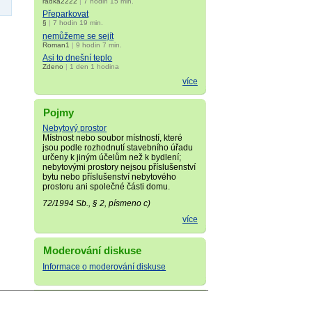
radka2222
|
7 hodin 15 min.
Přeparkovat
§
|
7 hodin 19 min.
nemůžeme se sejít
Roman1
|
9 hodin 7 min.
Asi to dnešní teplo
Zdeno
|
1 den 1 hodina
více
Pojmy
Nebytový prostor
Místnost nebo soubor místností, které
jsou podle rozhodnutí stavebního úřadu
určeny k jiným účelům než k bydlení;
nebytovými prostory nejsou příslušenství
bytu nebo příslušenství nebytového
prostoru ani společné části domu.
72/1994 Sb., § 2, písmeno c)
více
Moderování diskuse
Informace o moderování diskuse