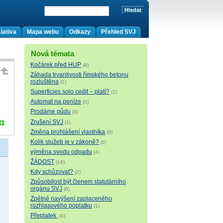
lativa
Mapa webu
Odkazy
Přehled SVJ
Nová témata
Kočárek před HUP
(8)
Záhada trvanlivosti římského betonu
rozluštěna
(1)
Superficies solo cedit – platí?
(2)
Automat na peníze
(0)
Prodáme půdu
(3)
Zrušení SVJ
(1)
Změna prohlášení vlastníka
(0)
Kolik služeb je v zákoně?
(0)
výměna svodu odpadu
(4)
ŽÁDOST
(16)
Kdy schůzovat?
(2)
Způsobilost být členem statutárního
orgánu SVJ
(8)
Zpětné navýšení zaplaceného
rozhlasového poplatku
(1)
Přeplatek
(4)