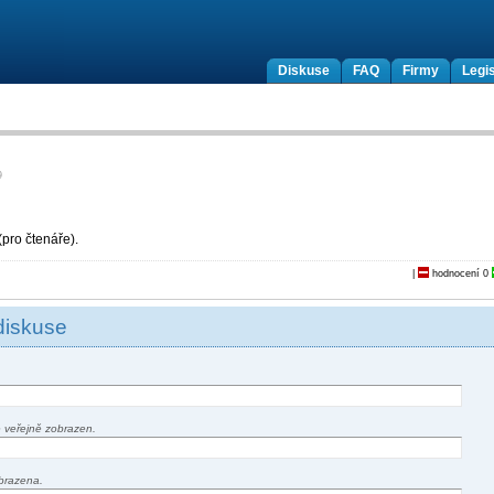
Diskuse
FAQ
Firmy
Legis
9
pro čtenáře).
|
hodnocení
0
diskuse
 veřejně zobrazen.
brazena.