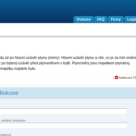
Diskuse
FAQ
Firmy
Legis
ktu až po hlavní uzávěr plynu (mimo). Hlavní uzávěr plynu a vše, co je za ním smě
 až po bytový uzávěr před plynoměrem v bytě. Plynoměry jsou majetkem plynárny,
majetku majitele bytu.
|
hodnocení
0
diskuse
 veřejně zobrazen.
brazena.