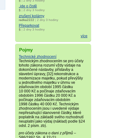
§
|
2 dny 3 hodiny
„jde o čistě
§
|
2 dny 3 hodiny
zrušení kolárny
radka2222
|
2 dny 3 hodiny
Přeparkovat
§
|
2 dny 3 hodiny
více
Pojmy
Technické zhodnocení
Technickým zhodnocením se pro účely
tohoto zákona rozumí vždy výdaje na
dokončené nástavby, přístavby a
stavební úpravy, [32] rekonstrukce a
modernizace majetku, pokud převýšily
u jednotlivého majetku v úhrnu ve
zdaňovacím období 1995 částku
10 000 Kč a počínaje zdaňovacím
obdobím 1996 částku 20 000 Kč a
počínaje zdaňovacím obdobím
1998 částku 40 000 Kč. Technickým
zhodnocením jsou i uvedené výdaje
nepřesahující stanovené částky, které
poplatník na základě svého rozhodnutí
neuplatní jako výdaj (náklad) podle §24
odst. 2 písm. zb).
pro účely zákona o dani z příjmů –
586/1992 Sb., § 33 (1)