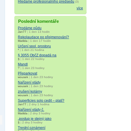
Hledame profesionalniho predsedu
(3)
více
Poslední komentáře
Prodáme půdu
Jan77
|
1 den 13 hodin
Rekolaudace po přejmenování?
Matilda
|
1 den 17 hodin
Určení spol. prostoru
*
|
1 den 21 hodina
§ 3055 ObčZ dopadá na
§
|
1 den 22 hodiny
Mandl
?
|
1 den 23 hodiny
Přeparkovat
wousek
|
1 den 23 hodiny
Nařízení vlády
wousek
|
1 den 23 hodiny
zrušení kolárny
wousek
|
1 den 23 hodiny
Superficies solo cedit – platí?
Jan77
|
2 dny 1 hodina
Nařízení vlády č.
Matilda
|
2 dny 3 hodiny
„postup je stejný jako
§
|
2 dny 3 hodiny
Trestní oznámení