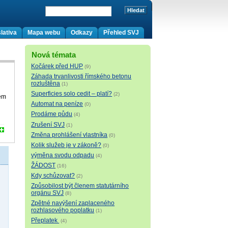
lativa
Mapa webu
Odkazy
Přehled SVJ
Nová témata
Kočárek před HUP
(9)
Záhada trvanlivosti římského betonu
rozluštěna
(1)
Superficies solo cedit – platí?
(2)
rem
Automat na peníze
(0)
Prodáme půdu
(4)
Zrušení SVJ
(1)
Změna prohlášení vlastníka
(0)
Kolik služeb je v zákoně?
(0)
výměna svodu odpadu
(4)
ŽÁDOST
(16)
Kdy schůzovat?
(2)
Způsobilost být členem statutárního
orgánu SVJ
(8)
Zpětné navýšení zaplaceného
rozhlasového poplatku
(1)
Přeplatek
(4)