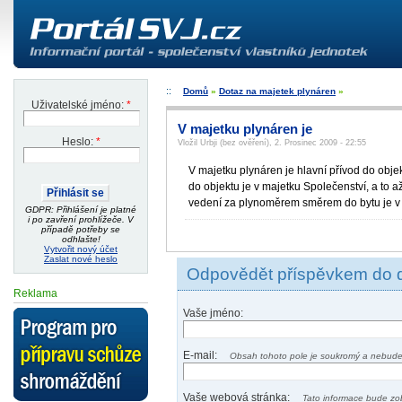
Domů
»
Dotaz na majetek plynáren
»
Uživatelské jméno:
*
V majetku plynáren je
Heslo:
*
Vložil Urbji (bez ověření), 2. Prosinec 2009 - 22:55
V majetku plynáren je hlavní přívod do obje
do objektu je v majetku Společenství, a to
vedení za plynoměrem směrem do bytu je v 
GDPR: Přihlášení je platné
i po zavření prohlížeče. V
případě potřeby se
odhlašte!
Vytvořit nový účet
Zaslat nové heslo
Odpovědět příspěvkem do 
Reklama
Vaše jméno:
E-mail:
Obsah tohoto pole je soukromý a nebude
Vaše webová stránka:
Tato informace bude zo