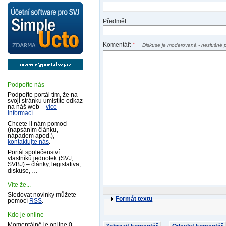
Předmět:
Komentář:
*
Diskuse je moderovaná - neslušné 
Podpořte nás
Podpořte portál tím, že na
svoji stránku umístíte odkaz
na náš web –
více
informací
.
Chcete-li nám pomoci
(napsáním článku,
nápadem apod.),
kontaktujte nás
.
Portál společenství
vlastníků jednotek (SVJ,
SVBJ) – články, legislativa,
diskuse, …
Víte že...
Sledovat novinky můžete
Formát textu
pomocí
RSS
.
Kdo je online
Momentálně je online 0