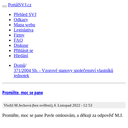
PortálSVJ.cz
Přehled SVJ
Odkazy
Mapa webu
Legislativa
Firmy
FAQ
Diskuse
Přihlásit se
Hledání
Domů
/
371/2004 Sb. - Vzorové stanovy společenství vlastníků
jednotek
Promiňte, moc se pane
Vložil M.Jechová (bez ověření), 6. Listopad 2022 - 12:53
Promiňte, moc se pane Pavle omlouvám, a děkuji za odpověď M.J.