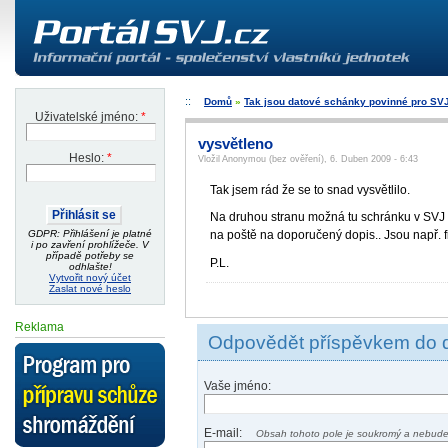
Domů
»
Tak jsou datové schánky povinné pro SV
Uživatelské jméno:
*
vysvětleno
Heslo:
*
Vložil Anonymou (bez ověření), 6. Duben 2009 - 6:43
Tak jsem rád že se to snad vysvětlilo.
Na druhou stranu možná tu schránku v SVJ za
GDPR: Přihlášení je platné
na poště na doporučený dopis.. Jsou např. fi
i po zavření prohlížeče. V
případě potřeby se
P.L.
odhlašte!
Vytvořit nový účet
Zaslat nové heslo
Reklama
Odpovědět příspěvkem do 
Vaše jméno:
E-mail:
Obsah tohoto pole je soukromý a nebude