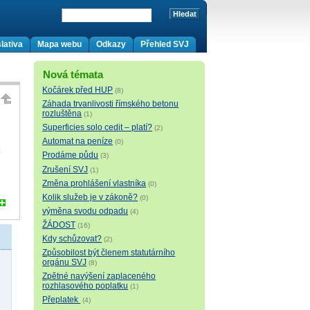
lativa
Mapa webu
Odkazy
Přehled SVJ
Nová témata
Kočárek před HUP
(8)
Záhada trvanlivosti římského betonu
rozluštěna
(1)
Superficies solo cedit – platí?
(2)
Automat na peníze
(0)
t
Prodáme půdu
(3)
Zrušení SVJ
(1)
Změna prohlášení vlastníka
(0)
Kolik služeb je v zákoně?
(0)
výměna svodu odpadu
(4)
ŽÁDOST
(16)
Kdy schůzovat?
(2)
Způsobilost být členem statutárního
orgánu SVJ
(8)
Zpětné navýšení zaplaceného
rozhlasového poplatku
(1)
Přeplatek
(4)