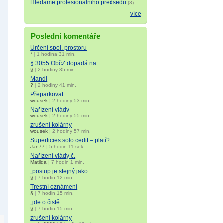
Hledame profesionalniho predsedu
(3)
více
Poslední komentáře
Určení spol. prostoru
*
|
1 hodina 31 min.
§ 3055 ObčZ dopadá na
§
|
2 hodiny 35 min.
Mandl
?
|
2 hodiny 41 min.
Přeparkovat
wousek
|
2 hodiny 53 min.
Nařízení vlády
wousek
|
2 hodiny 55 min.
zrušení kolárny
wousek
|
2 hodiny 57 min.
Superficies solo cedit – platí?
Jan77
|
5 hodin 11 sek.
Nařízení vlády č.
Matilda
|
7 hodin 1 min.
„postup je stejný jako
§
|
7 hodin 12 min.
Trestní oznámení
§
|
7 hodin 15 min.
„jde o čistě
§
|
7 hodin 15 min.
zrušení kolárny