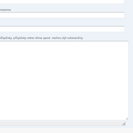
brazena.
příspěvky, příspěvky mimo téma apod. mohou být odstraněny.