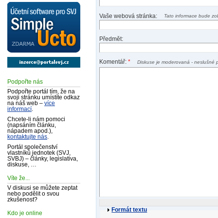
Vaše webová stránka:
Tato informace bude zo
Předmět:
Komentář:
*
Diskuse je moderovaná - neslušné 
Podpořte nás
Podpořte portál tím, že na
svoji stránku umístíte odkaz
na náš web –
více
informací
.
Chcete-li nám pomoci
(napsáním článku,
nápadem apod.),
kontaktujte nás
.
Portál společenství
vlastníků jednotek (SVJ,
SVBJ) – články, legislativa,
diskuse, …
Víte že...
V diskusi se můžete zeptat
nebo podělit o svou
zkušenost?
Formát textu
Kdo je online