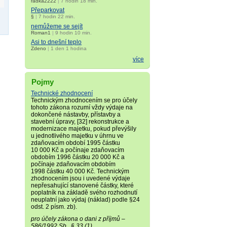
radka2222
|
7 hodin 18 min.
Přeparkovat
§
|
7 hodin 22 min.
nemůžeme se sejít
Roman1
|
9 hodin 10 min.
Asi to dnešní teplo
Zdeno
|
1 den 1 hodina
více
Pojmy
Technické zhodnocení
Technickým zhodnocením se pro účely
tohoto zákona rozumí vždy výdaje na
dokončené nástavby, přístavby a
stavební úpravy, [32] rekonstrukce a
modernizace majetku, pokud převýšily
u jednotlivého majetku v úhrnu ve
zdaňovacím období 1995 částku
10 000 Kč a počínaje zdaňovacím
obdobím 1996 částku 20 000 Kč a
počínaje zdaňovacím obdobím
1998 částku 40 000 Kč. Technickým
zhodnocením jsou i uvedené výdaje
nepřesahující stanovené částky, které
poplatník na základě svého rozhodnutí
neuplatní jako výdaj (náklad) podle §24
odst. 2 písm. zb).
pro účely zákona o dani z příjmů –
586/1992 Sb., § 33 (1)