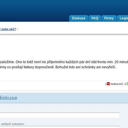
Diskuse
FAQ
Firmy
Legis
J nebo néé?
»
ložíme. Ono to totiž není nic příjemného každých pár dní stát frontu min. 20 minu
rmy co posílají faktury doporučeně. Bohužel toto ani schránky asi nevyřeší..
|
hodnocení
–2
diskuse
 veřejně zobrazen.