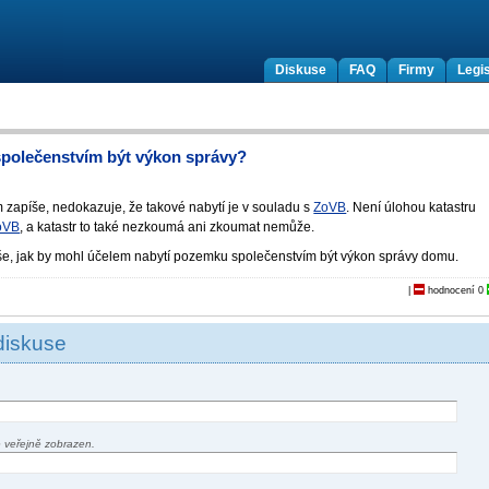
Diskuse
FAQ
Firmy
Legis
společenstvím být výkon správy?
 zapíše, nedokazuje, že takové nabytí je v souladu s
ZoVB
. Není úlohou katastru
ZoVB
, a katastr to také nezkoumá ani zkoumat nemůže.
e, jak by mohl účelem nabytí pozemku společenstvím být výkon správy domu.
|
hodnocení
0
diskuse
 veřejně zobrazen.