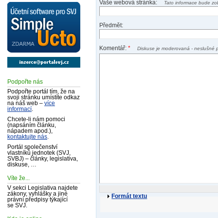
Vaše webová stránka:
Tato informace bude zo
Předmět:
Komentář:
*
Diskuse je moderovaná - neslušné 
Podpořte nás
Podpořte portál tím, že na
svoji stránku umístíte odkaz
na náš web –
více
informací
.
Chcete-li nám pomoci
(napsáním článku,
nápadem apod.),
kontaktujte nás
.
Portál společenství
vlastníků jednotek (SVJ,
SVBJ) – články, legislativa,
diskuse, …
Víte že...
V sekci Legislativa najdete
zákony, vyhlášky a jiné
Formát textu
právní předpisy týkající
se SVJ.