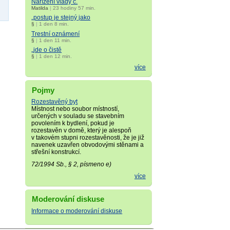
Nařízení vlády č.
Matilda
|
23 hodiny 57 min.
„postup je stejný jako
§
|
1 den 8 min.
Trestní oznámení
§
|
1 den 11 min.
„jde o čistě
§
|
1 den 12 min.
více
Pojmy
Rozestavěný byt
Místnost nebo soubor místností,
určených v souladu se stavebním
povolením k bydlení, pokud je
rozestavěn v domě, který je alespoň
v takovém stupni rozestavěnosti, že je již
navenek uzavřen obvodovými stěnami a
střešní konstrukcí.
72/1994 Sb., § 2, písmeno e)
více
Moderování diskuse
Informace o moderování diskuse