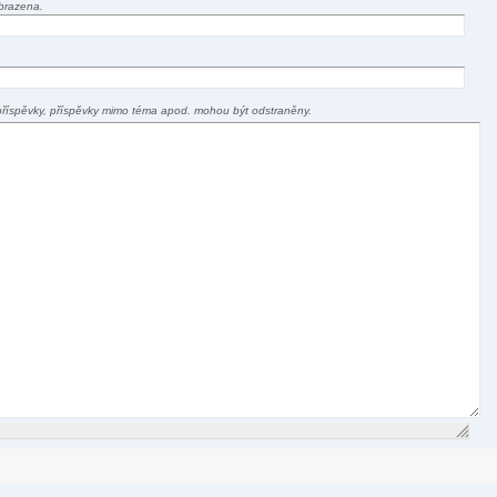
brazena.
příspěvky, příspěvky mimo téma apod. mohou být odstraněny.