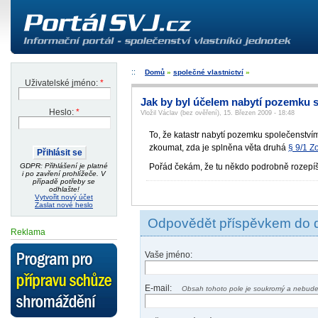
Domů
»
společné vlastnictví
»
Uživatelské jméno:
*
Jak by byl účelem nabytí pozemku 
Heslo:
*
Vložil Václav (bez ověření), 15. Březen 2009 - 18:48
To, že katastr nabytí pozemku společenstvím
zkoumat, zda je splněna věta druhá
§ 9/1 
GDPR: Přihlášení je platné
Pořád čekám, že tu někdo podrobně rozepíš
i po zavření prohlížeče. V
případě potřeby se
odhlašte!
Vytvořit nový účet
Zaslat nové heslo
Odpovědět příspěvkem do 
Reklama
Vaše jméno:
E-mail:
Obsah tohoto pole je soukromý a nebude