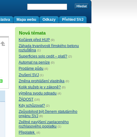
lativa
Mapa webu
Odkazy
Přehled SVJ
Nová témata
Kočárek před HUP
(9)
Záhada trvanlivosti římského betonu
rozluštěna
(1)
Superficies solo cedit – platí?
(2)
Automat na peníze
(0)
Prodáme půdu
(4)
Zrušení SVJ
(1)
Změna prohlášení vlastníka
(0)
Kolik služeb je v zákoně?
(0)
výměna svodu odpadu
(4)
ŽÁDOST
(16)
Kdy schůzovat?
(2)
Způsobilost být členem statutárního
orgánu SVJ
(8)
Zpětné navýšení zaplaceného
rozhlasového poplatku
(1)
Přeplatek
(4)