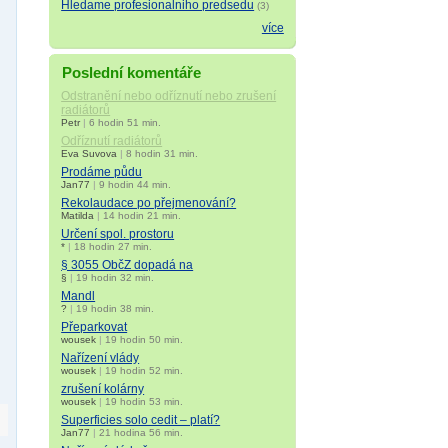
Hledame profesionalniho predsedu
(3)
více
Poslední komentáře
Odstranění nebo odříznutí nebo zrušení
radiátorů
Petr
|
6 hodin 51 min.
Odříznutí radiátorů
Eva Suvova
|
8 hodin 31 min.
Prodáme půdu
Jan77
|
9 hodin 44 min.
Rekolaudace po přejmenování?
Matilda
|
14 hodin 21 min.
Určení spol. prostoru
*
|
18 hodin 27 min.
§ 3055 ObčZ dopadá na
§
|
19 hodin 32 min.
Mandl
?
|
19 hodin 38 min.
Přeparkovat
wousek
|
19 hodin 50 min.
Nařízení vlády
wousek
|
19 hodin 52 min.
zrušení kolárny
wousek
|
19 hodin 53 min.
Superficies solo cedit – platí?
Jan77
|
21 hodina 56 min.