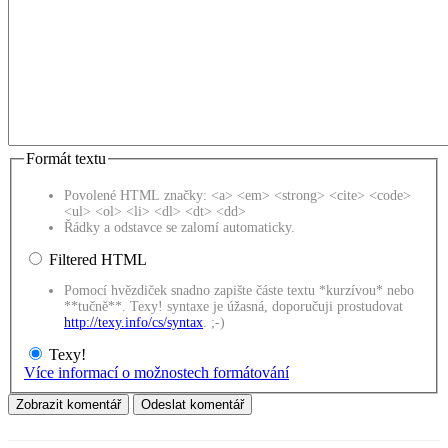
Formát textu
Povolené HTML značky: <a> <em> <strong> <cite> <code>
<ul> <ol> <li> <dl> <dt> <dd>
Řádky a odstavce se zalomí automaticky.
Filtered HTML
Pomocí hvězdiček snadno zapište částe textu *kurzívou* nebo
**tučně**. Texy! syntaxe je úžasná, doporučuji prostudovat
http://texy.info/cs/syntax
. ;-)
Texy!
Více informací o možnostech formátování