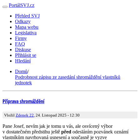
PortálSVJ.cz
Přehled SVJ
Odkazy
Mapa webu
Legislativa
Firmy
FAQ
Diskuse
Přihlásit se
Hledání
Domů
/
Podrobnost zápisu ze zasedání shromáždění vlastníků
jednotek
Příprava shromáždění
Vložil
Zdenek 22
, 24. Listopad 2025 - 12:30
Pane Josef, nevím jak je tomu u vás, ale osvícený výbor
v dostatečném předstihu ještě
před
odesláním pozvánek oznámí
vlastníkům navrhovaná usnesení a současně je vyzve