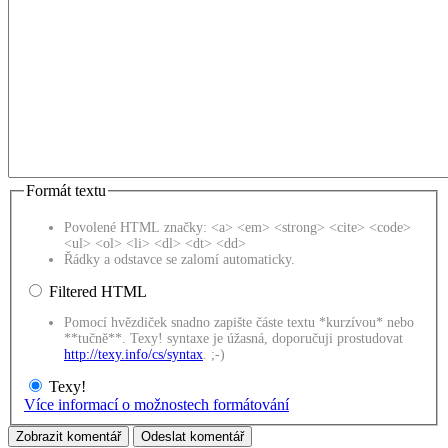
Formát textu
Povolené HTML značky: <a> <em> <strong> <cite> <code>
<ul> <ol> <li> <dl> <dt> <dd>
Řádky a odstavce se zalomí automaticky.
Filtered HTML
Pomocí hvězdiček snadno zapište částe textu *kurzívou* nebo
**tučně**. Texy! syntaxe je úžasná, doporučuji prostudovat
http://texy.info/cs/syntax
. ;-)
Texy!
Více informací o možnostech formátování