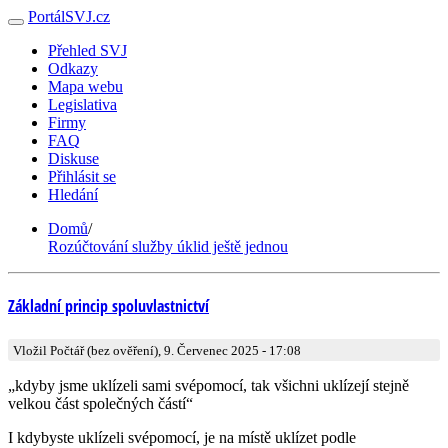
PortálSVJ.cz
Přehled SVJ
Odkazy
Mapa webu
Legislativa
Firmy
FAQ
Diskuse
Přihlásit se
Hledání
Domů
/
Rozúčtování služby úklid ještě jednou
Základní princip spoluvlastnictví
Vložil Počtář (bez ověření), 9. Červenec 2025 - 17:08
„kdyby jsme uklízeli sami svépomocí, tak všichni uklízejí stejně
velkou část společných částí“
I kdybyste uklízeli svépomocí, je na místě uklízet podle