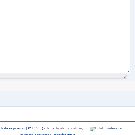
 vlastníků jednotek (SVJ, SVBJ)
- články, legislativa, diskuse, ... ::
::
Webmaster
Informace o zpracování osobních údajů