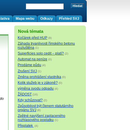
lativa
Mapa webu
Odkazy
Přehled SVJ
Nová témata
Kočárek před HUP
(9)
Záhada trvanlivosti římského betonu
rozluštěna
(1)
Superficies solo cedit – platí?
(2)
Automat na peníze
(0)
Prodáme půdu
(4)
Zrušení SVJ
(1)
Změna prohlášení vlastníka
(0)
Kolik služeb je v zákoně?
(0)
výměna svodu odpadu
(4)
ŽÁDOST
(16)
 do
Kdy schůzovat?
(2)
Způsobilost být členem statutárního
orgánu SVJ
(8)
Zpětné navýšení zaplaceného
rozhlasového poplatku
(1)
Přeplatek
(4)