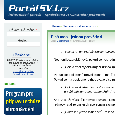
Domů
»
Plná moc - jednou provždy
»
Uživatelské jméno:
*
Plná moc - jednou provždy 4
Heslo:
*
Vložil
Justitianus
, 5. Květen 2025 - 15:08
„Pokud se dostaví všichni spoluvlast
Ne, není bezproblénová, pokud se neshodnou
GDPR: Přihlášení je platné
i po zavření prohlížeče. V
případě potřeby se
„Pokud dorazí pověřený zástupce spo
odhlašte!
Vytvořit nový účet
Zaslat nové heslo
Pokud jde o písemné právní jednání (např. p
Pokud se má postupně rozhodovat o více rů
Reklama
„Pokud se dostaví jen část spoluvla
usnášeníschopnosti shromáždění, n
Ano. Jestliže však přítomný spoluvlastník 
jednotky, stal se tím jejich společným zástu
„Přijde jen jeden z manželů: Je jeh