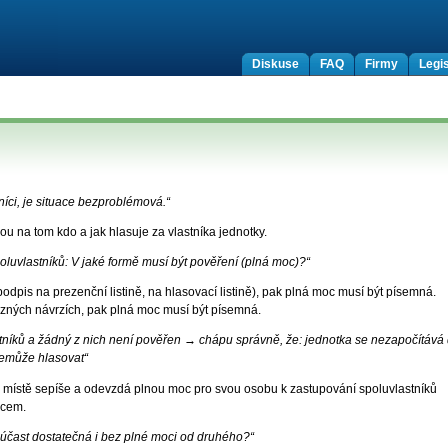
Diskuse
FAQ
Firmy
Legis
níci, je situace bezproblémová.“
 na tom kdo a jak hlasuje za vlastníka jednotky.
luvlastníků: V jaké formě musí být pověření (plná moc)?“
odpis na prezenční listině, na hlasovací listině), pak plná moc musí být písemná.
zných návrzích, pak plná moc musí být písemná.
stníků a žádný z nich není pověřen → chápu správně, že: jednotka se nezapočítává
emůže hlasovat“
na místě sepíše a odevzdá plnou moc pro svou osobu k zastupování spoluvlastníků
pcem.
o účast dostatečná i bez plné moci od druhého?“