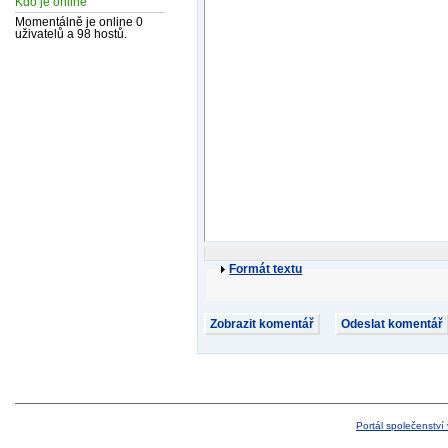
Kdo je online
Momentálně je online 0
uživatelů a 98 hostů.
Formát textu
Portál společenství