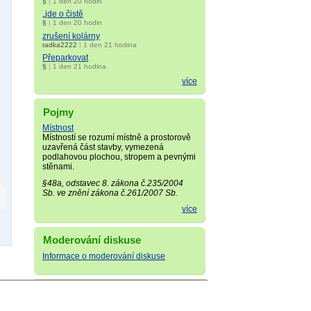
§
|
1 den 20 hodin
„jde o čistě
§
|
1 den 20 hodin
zrušení kolárny
radka2222
|
1 den 21 hodina
Přeparkovat
§
|
1 den 21 hodina
více
Pojmy
Místnost
Místností se rozumí místně a prostorově
uzavřená část stavby, vymezená
podlahovou plochou, stropem a pevnými
stěnami.
§48a, odstavec 8. zákona č.235/2004
Sb. ve znění zákona č.261/2007 Sb.
více
Moderování diskuse
Informace o moderování diskuse