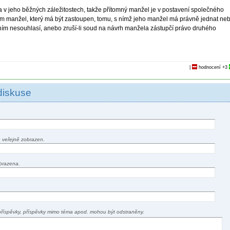
v jeho běžných záležitostech, takže přítomný manžel je v postavení společného
edem manžel, který má být zastoupen, tomu, s nímž jeho manžel má právně jednat ne
ním nesouhlasí, anebo zruší-li soud na návrh manžela zástupčí právo druhého
|
hodnocení
+3
diskuse
 veřejně zobrazen.
brazena.
příspěvky, příspěvky mimo téma apod. mohou být odstraněny.