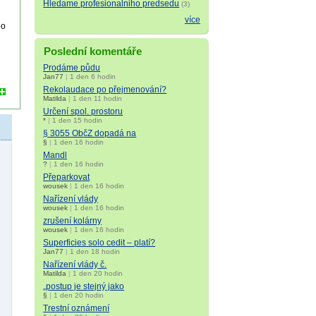
Hledame profesionalniho predsedu
(3)
více
bo
Poslední komentáře
Prodáme půdu
Jan77
|
1 den 6 hodin
Rekolaudace po přejmenování?
Matilda
|
1 den 11 hodin
Určení spol. prostoru
*
|
1 den 15 hodin
§ 3055 ObčZ dopadá na
§
|
1 den 16 hodin
Mandl
?
|
1 den 16 hodin
Přeparkovat
wousek
|
1 den 16 hodin
Nařízení vlády
wousek
|
1 den 16 hodin
zrušení kolárny
wousek
|
1 den 16 hodin
Superficies solo cedit – platí?
Jan77
|
1 den 18 hodin
Nařízení vlády č.
Matilda
|
1 den 20 hodin
„postup je stejný jako
§
|
1 den 20 hodin
Trestní oznámení