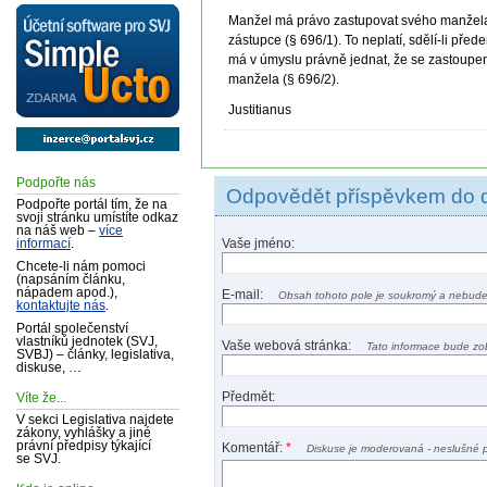
Manžel má právo zastupovat svého manžela 
zástupce (§ 696/1). To neplatí, sdělí-li př
má v úmyslu právně jednat, že se zastoupe
manžela (§ 696/2).
Justitianus
Podpořte nás
Odpovědět příspěvkem do 
Podpořte portál tím, že na
svoji stránku umístíte odkaz
na náš web –
více
Vaše jméno:
informací
.
Chcete-li nám pomoci
(napsáním článku,
nápadem apod.),
E-mail:
Obsah tohoto pole je soukromý a nebude
kontaktujte nás
.
Portál společenství
vlastníků jednotek (SVJ,
Vaše webová stránka:
Tato informace bude zo
SVBJ) – články, legislativa,
diskuse, …
Předmět:
Víte že...
V sekci Legislativa najdete
zákony, vyhlášky a jiné
právní předpisy týkající
Komentář:
*
Diskuse je moderovaná - neslušné 
se SVJ.