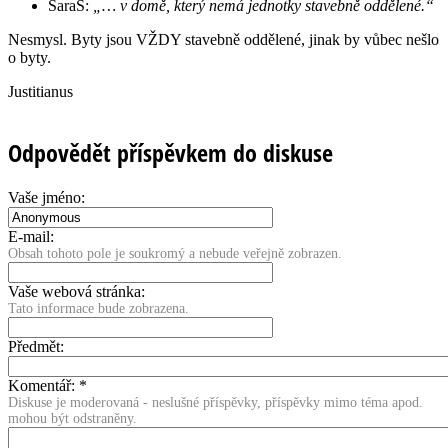
SaraS:
„… v domě, který nemá jednotky stavebně oddělené.“
Nesmysl. Byty jsou VŽDY stavebně oddělené, jinak by vůbec nešlo
o byty.
Justitianus
Odpovědět příspěvkem do diskuse
Vaše jméno:
E-mail:
Obsah tohoto pole je soukromý a nebude veřejně zobrazen.
Vaše webová stránka:
Tato informace bude zobrazena.
Předmět:
Komentář:
*
Diskuse je moderovaná - neslušné příspěvky, příspěvky mimo téma apod.
mohou být odstraněny.