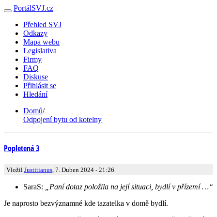
PortálSVJ.cz
Přehled SVJ
Odkazy
Mapa webu
Legislativa
Firmy
FAQ
Diskuse
Přihlásit se
Hledání
Domů
/
Odpojení bytu od kotelny
Popletená 3
Vložil
Justitianus
, 7. Duben 2024 - 21:26
SaraS:
„Paní dotaz položila na její situaci, bydlí v přízemí …“
Je naprosto bezvýznamné kde tazatelka v domě bydlí.