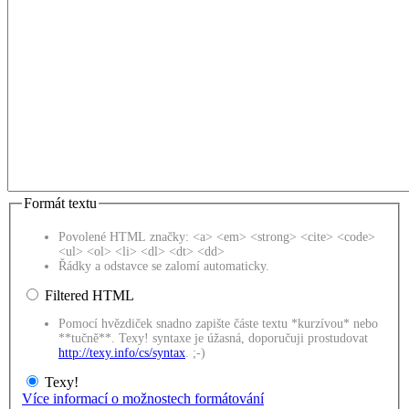
Formát textu
Povolené HTML značky: <a> <em> <strong> <cite> <code>
<ul> <ol> <li> <dl> <dt> <dd>
Řádky a odstavce se zalomí automaticky.
Filtered HTML
Pomocí hvězdiček snadno zapište částe textu *kurzívou* nebo
**tučně**. Texy! syntaxe je úžasná, doporučuji prostudovat
http://texy.info/cs/syntax
. ;-)
Texy!
Více informací o možnostech formátování