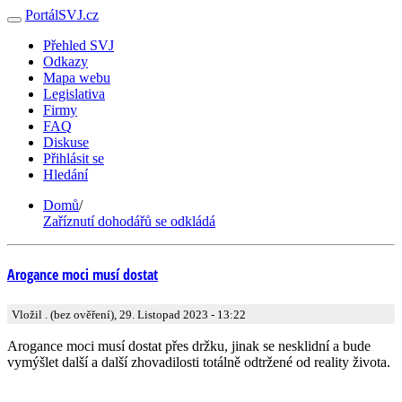
PortálSVJ.cz
Přehled SVJ
Odkazy
Mapa webu
Legislativa
Firmy
FAQ
Diskuse
Přihlásit se
Hledání
Domů
/
Zaříznutí dohodářů se odkládá
Arogance moci musí dostat
Vložil . (bez ověření), 29. Listopad 2023 - 13:22
Arogance moci musí dostat přes držku, jinak se nesklidní a bude
vymýšlet další a další zhovadilosti totálně odtržené od reality života.