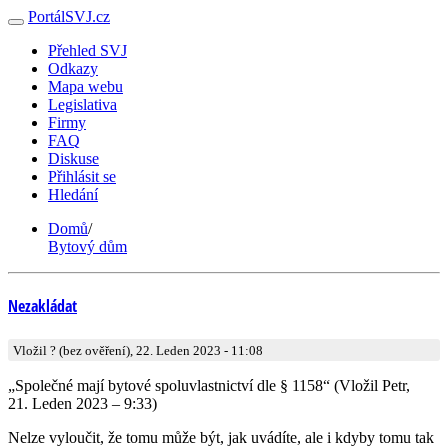
PortálSVJ.cz
Přehled SVJ
Odkazy
Mapa webu
Legislativa
Firmy
FAQ
Diskuse
Přihlásit se
Hledání
Domů
/
Bytový dům
Nezakládat
Vložil ? (bez ověření), 22. Leden 2023 - 11:08
„Společné mají bytové spoluvlastnictví dle § 1158“ (Vložil Petr,
21. Leden 2023 – 9:33)
Nelze vyloučit, že tomu může být, jak uvádíte, ale i kdyby tomu tak