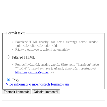
Formát textu
Povolené HTML značky: <a> <em> <strong> <cite> <code>
<ul> <ol> <li> <dl> <dt> <dd>
Řádky a odstavce se zalomí automaticky.
Filtered HTML
Pomocí hvězdiček snadno zapište částe textu *kurzívou* nebo
**tučně**. Texy! syntaxe je úžasná, doporučuji prostudovat
http://texy.info/cs/syntax
. ;-)
Texy!
Více informací o možnostech formátování