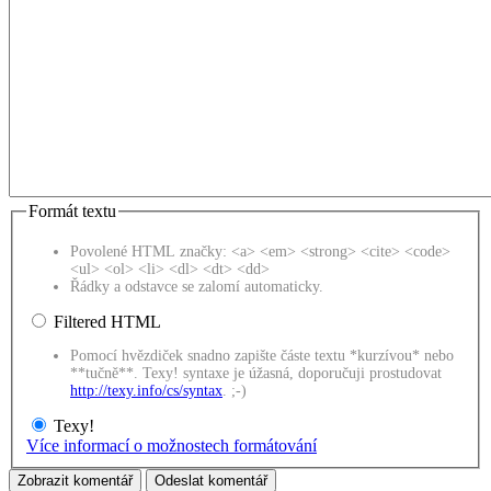
Formát textu
Povolené HTML značky: <a> <em> <strong> <cite> <code>
<ul> <ol> <li> <dl> <dt> <dd>
Řádky a odstavce se zalomí automaticky.
Filtered HTML
Pomocí hvězdiček snadno zapište částe textu *kurzívou* nebo
**tučně**. Texy! syntaxe je úžasná, doporučuji prostudovat
http://texy.info/cs/syntax
. ;-)
Texy!
Více informací o možnostech formátování