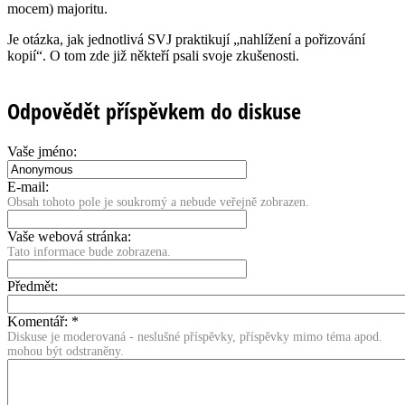
mocem) majoritu.
Je otázka, jak jednotlivá SVJ praktikují „nahlížení a pořizování
kopií“. O tom zde již někteří psali svoje zkušenosti.
Odpovědět příspěvkem do diskuse
Vaše jméno:
E-mail:
Obsah tohoto pole je soukromý a nebude veřejně zobrazen.
Vaše webová stránka:
Tato informace bude zobrazena.
Předmět:
Komentář:
*
Diskuse je moderovaná - neslušné příspěvky, příspěvky mimo téma apod.
mohou být odstraněny.