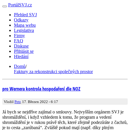
PortálSVJ.cz
Přehled SVJ
Odkazy
Mapa webu
Legislativa
Firmy
FAQ
Diskuse
Přihlásit se
Hledání
Domů
/
Faktury za rekonstrukci společných prostor
pro Wernera kontrola hospodaření dle NOZ
Vložil
Petr
, 17. Březen 2022 - 6:17
Já bych se nejdříve zajímal o smlouvy. Nejvyšším orgánem SVJ je
shromáždění, i když vzhledem k tomu, že program a vedení
shromáždění je v rukou právě těch, které zřejmě podezíráte z čachrů,
je to cesta „zarúbaná“. Zvláště pokud mají (např. díky plným