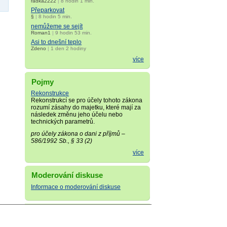
radka2222
|
8 hodin 1 min.
Přeparkovat
§
|
8 hodin 5 min.
nemůžeme se sejít
Roman1
|
9 hodin 53 min.
Asi to dnešní teplo
Zdeno
|
1 den 2 hodiny
více
Pojmy
Rekonstrukce
Rekonstrukcí se pro účely tohoto zákona
rozumí zásahy do majetku, které mají za
následek změnu jeho účelu nebo
technických parametrů.
pro účely zákona o dani z příjmů –
586/1992 Sb., § 33 (2)
více
Moderování diskuse
Informace o moderování diskuse