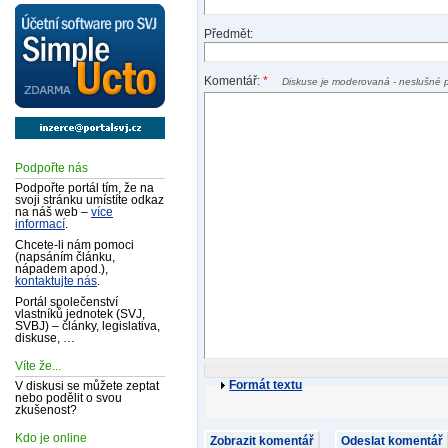
Předmět:
Komentář:
*
Diskuse je moderovaná - neslušné 
Podpořte nás
Podpořte portál tím, že na
svoji stránku umístíte odkaz
na náš web –
více
informací
.
Chcete-li nám pomoci
(napsáním článku,
nápadem apod.),
kontaktujte nás
.
Portál společenství
vlastníků jednotek (SVJ,
SVBJ) – články, legislativa,
diskuse, …
Víte že...
Formát textu
V diskusi se můžete zeptat
nebo podělit o svou
zkušenost?
Kdo je online