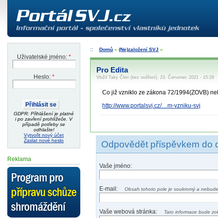
Domů
»
(Ne)založení SVJ
»
Uživatelské jméno:
*
Pro Edita
Heslo:
*
Vložil Taky Člen (bez ověření), 23. Červenec 2021 - 15:28
Co již vzniklo ze zákona 72/1994(ZOVB) nelz
http://www.portalsvj.cz/…m-vzniku-svj
GDPR: Přihlášení je platné
i po zavření prohlížeče. V
případě potřeby se
odhlašte!
Vytvořit nový účet
Zaslat nové heslo
Odpovědět příspěvkem do 
Reklama
Vaše jméno:
E-mail:
Obsah tohoto pole je soukromý a nebude
Vaše webová stránka:
Tato informace bude zo