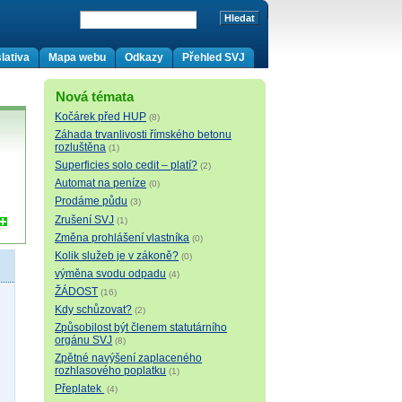
lativa
Mapa webu
Odkazy
Přehled SVJ
Nová témata
Kočárek před HUP
(8)
Záhada trvanlivosti římského betonu
rozluštěna
(1)
Superficies solo cedit – platí?
(2)
Automat na peníze
(0)
Prodáme půdu
(3)
Zrušení SVJ
(1)
Změna prohlášení vlastníka
(0)
Kolik služeb je v zákoně?
(0)
výměna svodu odpadu
(4)
ŽÁDOST
(16)
Kdy schůzovat?
(2)
Způsobilost být členem statutárního
orgánu SVJ
(8)
Zpětné navýšení zaplaceného
rozhlasového poplatku
(1)
Přeplatek
(4)