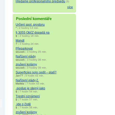
Hledame profesionalniho predsedu
(3)
více
Poslední komentáře
Určení spol. prostoru
*
|
2 hodiny 13 min.
§ 3055 ObčZ dopadá na
§
|
3 hodiny 18 min.
Mandl
?
|
3 hodiny 24 min.
Přeparkovat
wousek
|
3 hodiny 35 min.
Nařízení vlády
wousek
|
3 hodiny 38 min.
zrušení kolárny
wousek
|
3 hodiny 39 min.
Superficies solo cedit – platí?
Jan77
|
5 hodin 42 min.
Nařízení vlády č.
Matilda
|
7 hodin 43 min.
„postup je stejný jako
§
|
7 hodin 54 min.
Trestní oznámení
§
|
7 hodin 57 min.
„jde o čistě
§
|
7 hodin 58 min.
zrušení kolárny