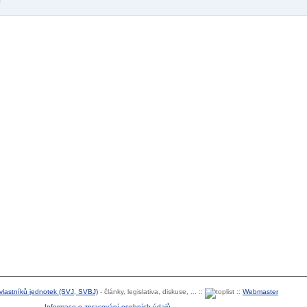
 vlastníků jednotek (SVJ, SVBJ)
- články, legislativa, diskuse, ... ::
::
Webmaster
Informace o zpracování osobních údajů