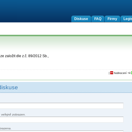
Diskuse
FAQ
Firmy
Legis
e založit dle z.č. 89/2012 Sb.,
|
hodnocení
+4
diskuse
 veřejně zobrazen.
brazena.