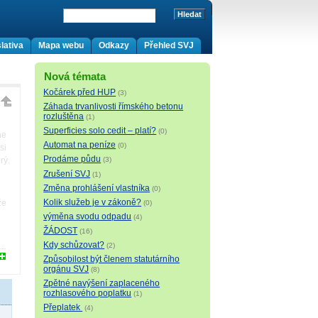
lativa
Mapa webu
Odkazy
Přehled SVJ
Nová témata
Kočárek před HUP
(3)
Záhada trvanlivosti římského betonu
rozluštěna
(1)
Superficies solo cedit – platí?
(0)
ne
Automat na peníze
(0)
si
Prodáme půdu
rý.
(3)
Zrušení SVJ
(1)
Změna prohlášení vlastníka
(0)
Kolik služeb je v zákoně?
že
(0)
výměna svodu odpadu
(4)
ŽÁDOST
(16)
Kdy schůzovat?
(2)
Způsobilost být členem statutárního
orgánu SVJ
(8)
Zpětné navýšení zaplaceného
rozhlasového poplatku
(1)
Přeplatek
(4)