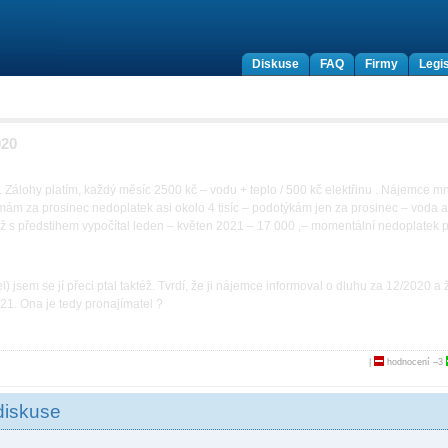
Diskuse
FAQ
Firmy
Legis
020
 Zálohy platím, každý měsíc 2500 kč – vodu + teplo / 500 kč elektřinu . Nájemce m
 mám za prosinec nedoplatek asi okolo 4 tisíc – podotýkám jen za prosinec – voda a
éž s předstihem vypočítal leden – květen 2021 – 17 000 ,– momentální nedoplatek p
) jsem se jí přeci ptal taktéž. Tvrdí, že ji nájemce informoval o dluhu za 12/2020 a 
21. Ona je tedy pronajímatel ?
|
hodnocení
–3
diskuse