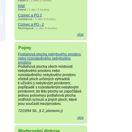
Pavel II
|
1 den 2 hodiny
Klid!
Klidnil
|
1 den 3 hodiny
Cizinec a PO 3
Justitianus
|
1 den 3 hodiny
Cizinec a PO - 2
Nechápavá
|
1 den 4 hodiny
více
Pojmy
Podlahová plocha nebytového prostoru
nebo rozestavěného nebytového
prostoru
Podlahová plocha všech místností
nebytového prostoru nebo
rozestavěného nebytového prostoru
včetně ploch určených výhradně
k užívání s nebytovým prostorem,
popřípadě s rozestavěným nebytovým
prostorem; do této plochy se započítává
jednou polovinou podlahová plocha
vnitřních ochozů a jiných ploch, které
jsou součástí meziprostoru.
72/1994 Sb., § 2, písmeno j)
více
Moderování diskuse