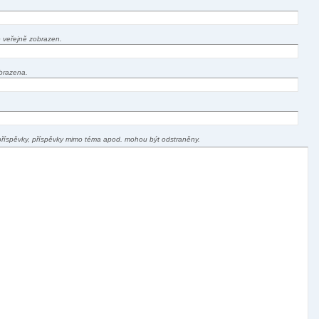
 veřejně zobrazen.
brazena.
příspěvky, příspěvky mimo téma apod. mohou být odstraněny.