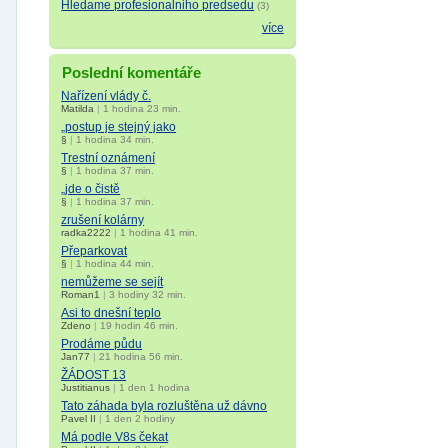
Hledame profesionalniho predsedu
(3)
více
Poslední komentáře
Nařízení vlády č.
Matilda
|
1 hodina 23 min.
„postup je stejný jako
§
|
1 hodina 34 min.
Trestní oznámení
§
|
1 hodina 37 min.
„jde o čistě
§
|
1 hodina 37 min.
zrušení kolárny
radka2222
|
1 hodina 41 min.
Přeparkovat
§
|
1 hodina 44 min.
nemůžeme se sejít
Roman1
|
3 hodiny 32 min.
Asi to dnešní teplo
Zdeno
|
19 hodin 46 min.
Prodáme půdu
Jan77
|
21 hodina 56 min.
ŽÁDOST 13
Justitianus
|
1 den 1 hodina
Tato záhada byla rozluštěna už dávno
Pavel II
|
1 den 2 hodiny
Má podle V8s čekat