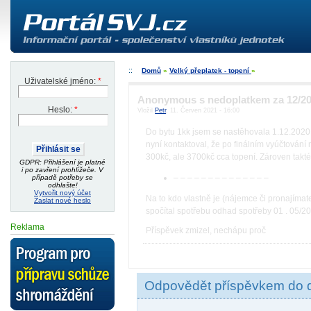
Domů
»
Velký přeplatek - topení
»
Uživatelské jméno:
*
Anonymous s nedoplatkem za 12/2
Heslo:
*
Vložil
Petr
, 11. Červen 2021 - 16:00
Do bytu 1kk jsem se nastěhovala 1.12.2020.
nyní kontaktoval, že po finálním vyúčtování
300kč, ale 3700kč cca topení. Zároven takt
GDPR: Přihlášení je platné
i po zavření prohlížeče. V
– – – – – – – – – – – – – –
případě potřeby se
odhlašte!
Vytvořit nový účet
Na to kdo vlastně je (nájemce či pronajímatel
Zaslat nové heslo
spočítal spotřebu odhad spotřeby 01 . 05/20
Reklama
Příspěvek zmizel, nechápu proč
Odpovědět příspěvkem do 