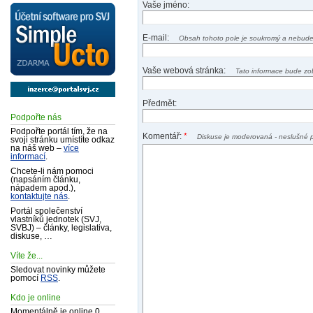
Vaše jméno:
E-mail:
Obsah tohoto pole je soukromý a nebude
Vaše webová stránka:
Tato informace bude zo
Předmět:
Podpořte nás
Podpořte portál tím, že na
Komentář:
*
Diskuse je moderovaná - neslušné 
svoji stránku umístíte odkaz
na náš web –
více
informací
.
Chcete-li nám pomoci
(napsáním článku,
nápadem apod.),
kontaktujte nás
.
Portál společenství
vlastníků jednotek (SVJ,
SVBJ) – články, legislativa,
diskuse, …
Víte že...
Sledovat novinky můžete
pomocí
RSS
.
Kdo je online
Momentálně je online 0