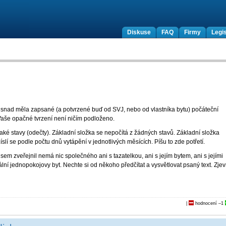
Diskuse
FAQ
Firmy
Legis
y snad měla zapsané (a potvrzené buď od SVJ, nebo od vlastníka bytu) počáteční
 Vaše opačné tvrzení není ničím podloženo.
aké stavy (odečty). Základní složka se nepočítá z žádných stavů. Základní složka
lí se podle počtu dnů vytápění v jednotlivých měsících. Píšu to zde potřetí.
jsem zveřejnil nemá nic společného ani s tazatelkou, ani s jejím bytem, ani s jejími
ální jednopokojovy byt. Nechte si od někoho předčítat a vysvětlovat psaný text. Zje
|
hodnocení
–1