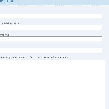
diskuse
 veřejně zobrazen.
brazena.
příspěvky, příspěvky mimo téma apod. mohou být odstraněny.