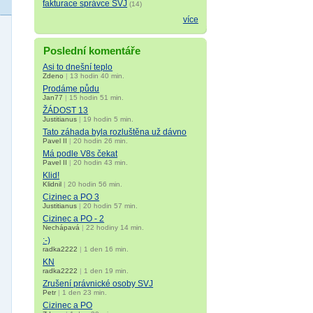
fakturace správce SVJ
(14)
více
Poslední komentáře
Asi to dnešní teplo
Zdeno
|
13 hodin 40 min.
Prodáme půdu
Jan77
|
15 hodin 51 min.
ŽÁDOST 13
Justitianus
|
19 hodin 5 min.
Tato záhada byla rozluštěna už dávno
Pavel II
|
20 hodin 26 min.
Má podle V8s čekat
Pavel II
|
20 hodin 43 min.
Klid!
Klidnil
|
20 hodin 56 min.
Cizinec a PO 3
Justitianus
|
20 hodin 57 min.
Cizinec a PO - 2
Nechápavá
|
22 hodiny 14 min.
:-)
radka2222
|
1 den 16 min.
KN
radka2222
|
1 den 19 min.
Zrušení právnické osoby SVJ
Petr
|
1 den 23 min.
Cizinec a PO