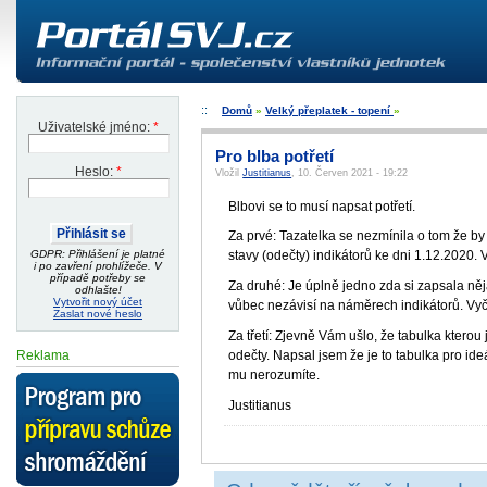
Domů
»
Velký přeplatek - topení
»
Uživatelské jméno:
*
Pro blba potřetí
Heslo:
*
Vložil
Justitianus
, 10. Červen 2021 - 19:22
Blbovi se to musí napsat potřetí.
Za prvé: Tazatelka se nezmínila o tom že b
GDPR: Přihlášení je platné
stavy (odečty) indikátorů ke dni 1.12.2020.
i po zavření prohlížeče. V
případě potřeby se
Za druhé: Je úplně jedno zda si zapsala něj
odhlašte!
Vytvořit nový účet
vůbec nezávisí na náměrech indikátorů. Vyčís
Zaslat nové heslo
Za třetí: Zjevně Vám ušlo, že tabulka kterou 
odečty. Napsal jsem že je to tabulka pro ide
Reklama
mu nerozumíte.
Justitianus