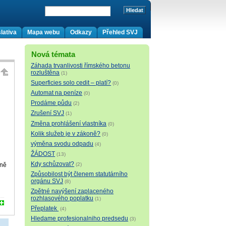
lativa
Mapa webu
Odkazy
Přehled SVJ
Nová témata
Záhada trvanlivosti římského betonu
rozluštěna
(1)
Superficies solo cedit – platí?
(0)
Automat na peníze
(0)
Prodáme půdu
(2)
Zrušení SVJ
(1)
Změna prohlášení vlastníka
(0)
Kolik služeb je v zákoně?
(0)
výměna svodu odpadu
(4)
ŽÁDOST
(13)
Kdy schůzovat?
vně
(2)
Způsobilost být členem statutárního
orgánu SVJ
(8)
Zpětné navýšení zaplaceného
rozhlasového poplatku
(1)
Přeplatek
(4)
Hledame profesionalniho predsedu
(3)