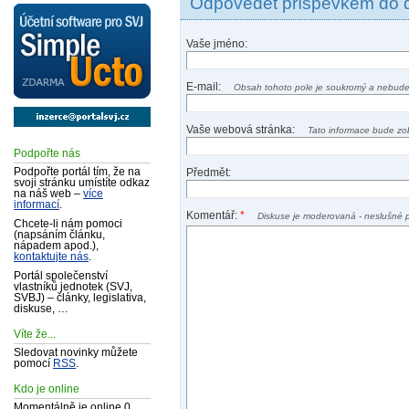
Odpovědět příspěvkem do 
Vaše jméno:
E-mail:
Obsah tohoto pole je soukromý a nebude
Vaše webová stránka:
Tato informace bude zo
Podpořte nás
Podpořte portál tím, že na
Předmět:
svoji stránku umístíte odkaz
na náš web –
více
informací
.
Komentář:
*
Diskuse je moderovaná - neslušné 
Chcete-li nám pomoci
(napsáním článku,
nápadem apod.),
kontaktujte nás
.
Portál společenství
vlastníků jednotek (SVJ,
SVBJ) – články, legislativa,
diskuse, …
Víte že...
Sledovat novinky můžete
pomocí
RSS
.
Kdo je online
Momentálně je online 0