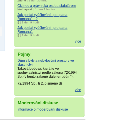
Zdeno
|
1 den 30 min.
Cizinec a právnická osoba statutárem
Nechápavá
|
1 den 1 hodina
Jak poslat vyúčtování - pro pana
Romana1 - 2
§
|
1 den 9 hodin
Jak poslat vyúčtování - pro pana
Romana1
§
|
1 den 9 hodin
více
Pojmy
Dům s byty a nebytovými prostory ve
vlastnictví
Taková budova, která je ve
spoluvlastnictví podle zákona 72/1994
Sb. (v tomto zákoně dále jen „dům“).
72/1994 Sb., § 2, písmeno d)
více
Moderování diskuse
Informace o moderování diskuse