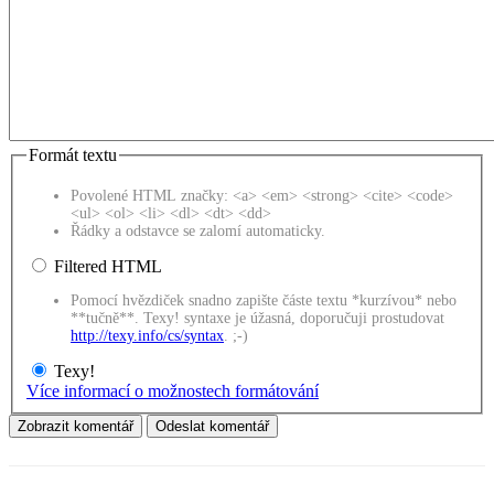
Formát textu
Povolené HTML značky: <a> <em> <strong> <cite> <code>
<ul> <ol> <li> <dl> <dt> <dd>
Řádky a odstavce se zalomí automaticky.
Filtered HTML
Pomocí hvězdiček snadno zapište částe textu *kurzívou* nebo
**tučně**. Texy! syntaxe je úžasná, doporučuji prostudovat
http://texy.info/cs/syntax
. ;-)
Texy!
Více informací o možnostech formátování