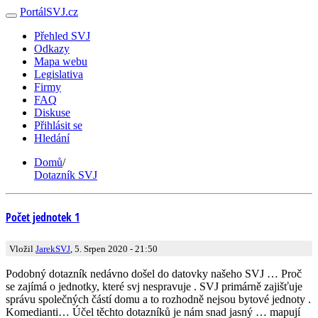
PortálSVJ.cz
Přehled SVJ
Odkazy
Mapa webu
Legislativa
Firmy
FAQ
Diskuse
Přihlásit se
Hledání
Domů
/
Dotazník SVJ
Počet jednotek 1
Vložil
JarekSVJ
, 5. Srpen 2020 - 21:50
Podobný dotazník nedávno došel do datovky našeho SVJ … Proč
se zajímá o jednotky, které svj nespravuje . SVJ primárně zajišťuje
správu společných částí domu a to rozhodně nejsou bytové jednoty .
Komedianti… Účel těchto dotazníků je nám snad jasný … mapují