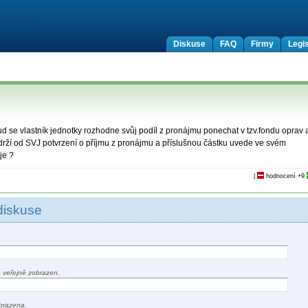
Diskuse
FAQ
Firmy
Legis
d se vlastník jednotky rozhodne svůj podíl z pronájmu ponechat v tzv.fondu oprav 
bdrží od SVJ potvrzení o příjmu z pronájmu a příslušnou částku uvede ve svém
je ?
|
hodnocení
+9
diskuse
 veřejně zobrazen.
brazena.