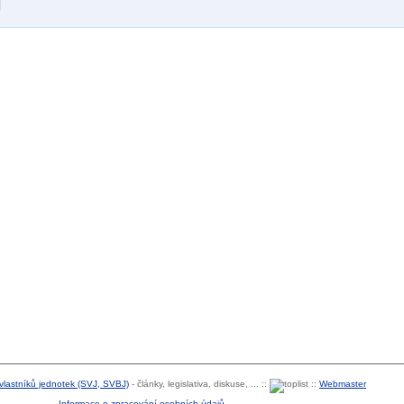
 vlastníků jednotek (SVJ, SVBJ)
- články, legislativa, diskuse, ... ::
::
Webmaster
Informace o zpracování osobních údajů