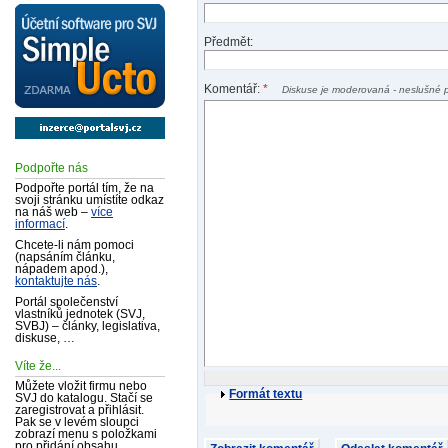
Předmět:
Komentář:
*
Diskuse je moderovaná - neslušné 
Podpořte nás
Podpořte portál tím, že na
svoji stránku umístíte odkaz
na náš web –
více
informací
.
Chcete-li nám pomoci
(napsáním článku,
nápadem apod.),
kontaktujte nás
.
Portál společenství
vlastníků jednotek (SVJ,
SVBJ) – články, legislativa,
diskuse, …
Víte že...
Můžete vložit firmu nebo
Formát textu
SVJ do katalogu. Stačí se
zaregistrovat a přihlásit.
Pak se v levém sloupci
zobrazí menu s položkami
pro přidání obsahu.