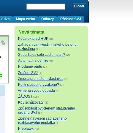
lativa
Mapa webu
Odkazy
Přehled SVJ
Nová témata
Kočárek před HUP
(8)
Záhada trvanlivosti římského betonu
rozluštěna
(1)
Superficies solo cedit – platí?
(2)
a
Automat na peníze
(0)
Prodáme půdu
(3)
Zrušení SVJ
(1)
Změna prohlášení vlastníka
(0)
Kolik služeb je v zákoně?
(0)
výměna svodu odpadu
(4)
ŽÁDOST
(16)
Kdy schůzovat?
(2)
Způsobilost být členem statutárního
orgánu SVJ
(8)
Zpětné navýšení zaplaceného
rozhlasového poplatku
(1)
Přeplatek
(4)