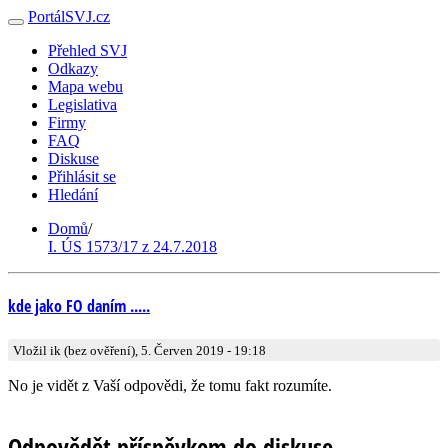
PortálSVJ.cz
Přehled SVJ
Odkazy
Mapa webu
Legislativa
Firmy
FAQ
Diskuse
Přihlásit se
Hledání
Domů
/
I. ÚS 1573/17 z 24.7.2018
kde jako FO daním .....
Vložil ik (bez ověření), 5. Červen 2019 - 19:18
No je vidět z Vaší odpovědi, že tomu fakt rozumíte.
Odpovědět příspěvkem do diskuse