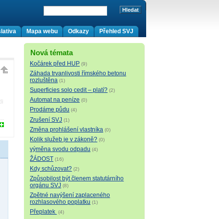
lativa
Mapa webu
Odkazy
Přehled SVJ
Nová témata
Kočárek před HUP
(9)
Záhada trvanlivosti římského betonu
rozluštěna
(1)
Superficies solo cedit – platí?
(2)
Automat na peníze
(0)
li
Prodáme půdu
(4)
Zrušení SVJ
(1)
Změna prohlášení vlastníka
(0)
Kolik služeb je v zákoně?
(0)
výměna svodu odpadu
(4)
ŽÁDOST
(16)
Kdy schůzovat?
(2)
Způsobilost být členem statutárního
orgánu SVJ
(8)
Zpětné navýšení zaplaceného
rozhlasového poplatku
(1)
Přeplatek
(4)