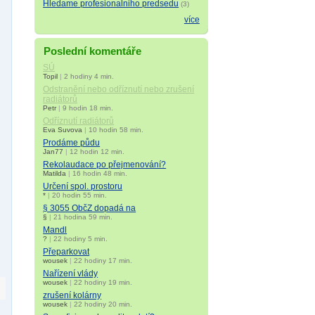
Hledame profesionalniho predsedu
(3)
více
Poslední komentáře
SÚ
Topil
|
2 hodiny 4 min.
Odstranění nebo odříznutí nebo zrušení
radiátorů
Petr
|
9 hodin 18 min.
Odříznutí radiátorů
Eva Suvova
|
10 hodin 58 min.
Prodáme půdu
Jan77
|
12 hodin 12 min.
Rekolaudace po přejmenování?
Matilda
|
16 hodin 48 min.
Určení spol. prostoru
*
|
20 hodin 55 min.
§ 3055 ObčZ dopadá na
§
|
21 hodina 59 min.
Mandl
?
|
22 hodiny 5 min.
Přeparkovat
wousek
|
22 hodiny 17 min.
Nařízení vlády
wousek
|
22 hodiny 19 min.
zrušení kolárny
wousek
|
22 hodiny 20 min.