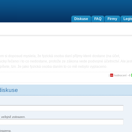
Diskuse
FAQ
Firmy
Legis
m si doposud myslela, že fyzická osoba daní příjmy které dostane (na účet,
laicky řečeno i to co nedostane, protože ze zákona vede podvojné účetnictví. Ale jest
 píšete, tzn. že jako fyzická osoba daním to co mě nebylo vyplaceno.
|
hodnocení
–8
diskuse
 veřejně zobrazen.
brazena.