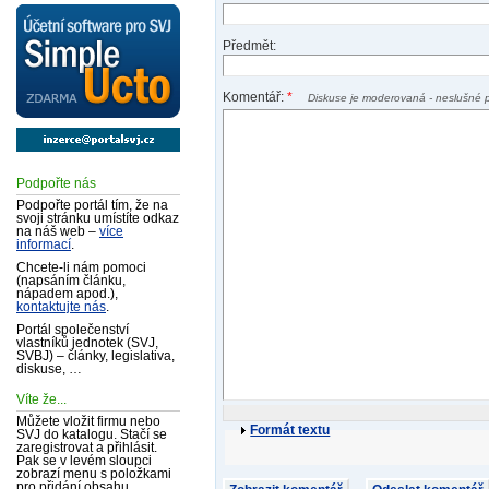
Předmět:
Komentář:
*
Diskuse je moderovaná - neslušné 
Podpořte nás
Podpořte portál tím, že na
svoji stránku umístíte odkaz
na náš web –
více
informací
.
Chcete-li nám pomoci
(napsáním článku,
nápadem apod.),
kontaktujte nás
.
Portál společenství
vlastníků jednotek (SVJ,
SVBJ) – články, legislativa,
diskuse, …
Víte že...
Můžete vložit firmu nebo
Formát textu
SVJ do katalogu. Stačí se
zaregistrovat a přihlásit.
Pak se v levém sloupci
zobrazí menu s položkami
pro přidání obsahu.