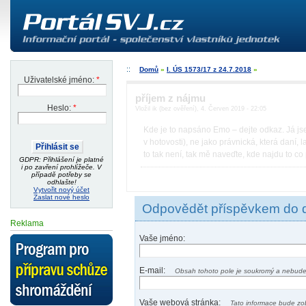
Domů
»
I. ÚS 1573/17 z 24.7.2018
»
Uživatelské jméno:
*
příjem z nájmu
Heslo:
*
Vložil ik (bez ověření), 4. Červen 2019 - 22:05
Kde je to napsáno Emo – dejte odkaz. Já jse
v hotovosti), ne jako právnická, která daní, 
to tak není, tak mě naveďte, kde najdu to co
GDPR: Přihlášení je platné
i po zavření prohlížeče. V
případě potřeby se
odhlašte!
Vytvořit nový účet
Zaslat nové heslo
Odpovědět příspěvkem do 
Reklama
Vaše jméno:
E-mail:
Obsah tohoto pole je soukromý a nebude
Vaše webová stránka:
Tato informace bude zo