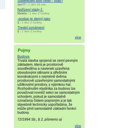
Superficies solo cedit – platí?
Jan77
|
1 den 24 min.
Nařízení vlády č.
Matilda
|
1 den 2 hodiny
„postup je stejný jako
§
|
1 den 2 hodiny
Trestní oznámení
§
|
1 den 2 hodiny
více
Pojmy
Budova
Trvalá stavba spojená se zemí pevným
základem, která je prostorově
soustředěna a navenek uzavřena
obvodovými stěnami a střešními
konstrukcemi s nejméně dvěma
prostorově uzavřenými samostatnými
užitkovými prostory, s výjimkou hal.
Rozhodnutím vlastníka za budovu lze
považovat rovněž sekci se samostatným
vchodem, pokud je samostatně
označena číslem popisným a je tak
stavebně technicky uspořádána, že
může plnit samostatně základní funkci
budovy.
72/1994 Sb., § 2, písmeno a)
více