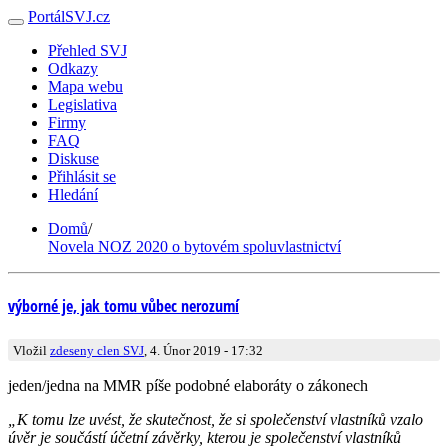
PortálSVJ.cz
Přehled SVJ
Odkazy
Mapa webu
Legislativa
Firmy
FAQ
Diskuse
Přihlásit se
Hledání
Domů
/
Novela NOZ 2020 o bytovém spoluvlastnictví
výborné je, jak tomu vůbec nerozumí
Vložil
zdeseny clen SVJ
, 4. Únor 2019 - 17:32
jeden/jedna na MMR píše podobné elaboráty o zákonech
„K tomu lze uvést, že skutečnost, že si společenství vlastníků vzalo
úvěr je součástí účetní závěrky, kterou je společenství vlastníků