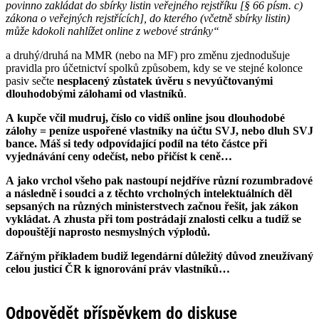
povinno zakládat do sbírky listin veřejného rejstříku [§ 66 písm. c)
zákona o veřejných rejstřících], do kterého (včetně sbírky listin)
může kdokoli nahlížet online z webové stránky“
a druhý/druhá na MMR (nebo na MF) pro změnu zjednodušuje
pravidla pro účetnictví spolků způsobem, kdy se ve stejné kolonce
pasiv sečte
nesplacený zůstatek úvěru s nevyúčtovanými
dlouhodobými zálohami od vlastníků
.
A kupče včil mudruj, číslo co vidíš online jsou dlouhodobé
zálohy = peníze uspořené vlastníky na účtu SVJ, nebo dluh SVJ
bance. Máš si tedy odpovídající podíl na této částce při
vyjednávání ceny odečíst, nebo přičíst k ceně…
A jako vrchol všeho pak nastoupí nejdříve různí rozumbradové
a následně i soudci a z těchto vrcholných intelektuálních děl
sepsaných na různých ministerstvech začnou řešit, jak zákon
vykládat. A zhusta při tom postrádají znalosti celku a tudíž se
dopouštějí naprosto nesmyslných výplodů.
Zářným příkladem budiž legendární důležitý důvod zneužívaný
celou justicí ČR k ignorování práv vlastníků…
Odpovědět příspěvkem do diskuse