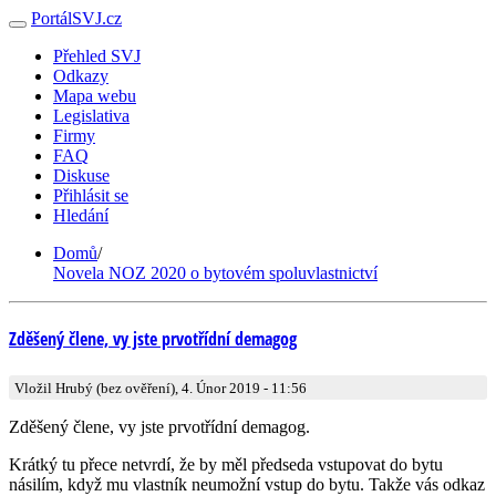
PortálSVJ.cz
Přehled SVJ
Odkazy
Mapa webu
Legislativa
Firmy
FAQ
Diskuse
Přihlásit se
Hledání
Domů
/
Novela NOZ 2020 o bytovém spoluvlastnictví
Zděšený člene, vy jste prvotřídní demagog
Vložil Hrubý (bez ověření), 4. Únor 2019 - 11:56
Zděšený člene, vy jste prvotřídní demagog.
Krátký tu přece netvrdí, že by měl předseda vstupovat do bytu
násilím, když mu vlastník neumožní vstup do bytu. Takže vás odkaz