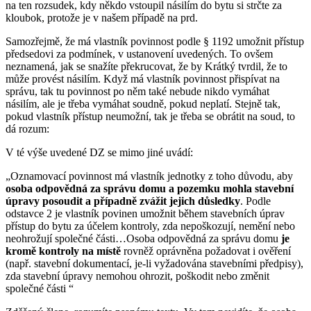
na ten rozsudek, kdy někdo vstoupil násilím do bytu si strčte za
kloubok, protože je v našem případě na prd.
Samozřejmě, že má vlastník povinnost podle § 1192 umožnit přístup
předsedovi za podmínek, v ustanovení uvedených. To ovšem
neznamená, jak se snažíte překrucovat, že by Krátký tvrdil, že to
může provést násilím. Když má vlastník povinnost přispívat na
správu, tak tu povinnost po něm také nebude nikdo vymáhat
násilím, ale je třeba vymáhat soudně, pokud neplatí. Stejně tak,
pokud vlastník přístup neumožní, tak je třeba se obrátit na soud, to
dá rozum:
V té výše uvedené DZ se mimo jiné uvádí:
„Oznamovací povinnost má vlastník jednotky z toho důvodu, aby
osoba odpovědná za správu domu a pozemku mohla stavební
úpravy posoudit a případně zvážit jejich důsledky
. Podle
odstavce 2 je vlastník povinen umožnit během stavebních úprav
přístup do bytu za účelem kontroly, zda nepoškozují, nemění nebo
neohrožují společné části…Osoba odpovědná za správu domu
je
kromě kontroly na místě
rovněž oprávněna požadovat i ověření
(např. stavební dokumentací, je-li vyžadována stavebními předpisy),
zda stavební úpravy nemohou ohrozit, poškodit nebo změnit
společné části “