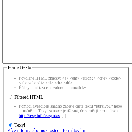
Formát textu
Povolené HTML značky: <a> <em> <strong> <cite> <code>
<ul> <ol> <li> <dl> <dt> <dd>
Řádky a odstavce se zalomí automaticky.
Filtered HTML
Pomocí hvězdiček snadno zapište částe textu *kurzívou* nebo
**tučně**. Texy! syntaxe je úžasná, doporučuji prostudovat
http://texy.info/cs/syntax
. ;-)
Texy!
Více informací o možnostech formátování