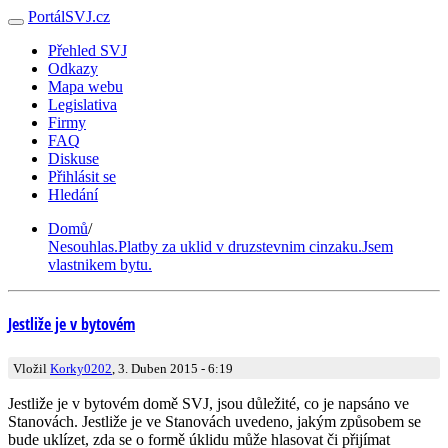
PortálSVJ.cz
Přehled SVJ
Odkazy
Mapa webu
Legislativa
Firmy
FAQ
Diskuse
Přihlásit se
Hledání
Domů
/
Nesouhlas.Platby za uklid v druzstevnim cinzaku.Jsem
vlastnikem bytu.
Jestliže je v bytovém
Vložil
Korky0202
, 3. Duben 2015 - 6:19
Jestliže je v bytovém domě SVJ, jsou důležité, co je napsáno ve
Stanovách. Jestliže je ve Stanovách uvedeno, jakým způsobem se
bude uklízet, zda se o formě úklidu může hlasovat či přijímat