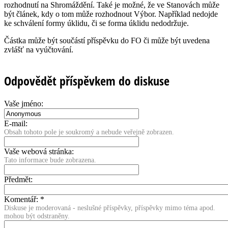
rozhodnutí na Shromáždění. Také je možné, že ve Stanovách může
být článek, kdy o tom může rozhodnout Výbor. Například nedojde
ke schválení formy úklidu, či se forma úklidu nedodržuje.
Částka může být součástí příspěvku do FO či může být uvedena
zvlášť na vyúčtování.
Odpovědět příspěvkem do diskuse
Vaše jméno:
E-mail:
Obsah tohoto pole je soukromý a nebude veřejně zobrazen.
Vaše webová stránka:
Tato informace bude zobrazena.
Předmět:
Komentář:
*
Diskuse je moderovaná - neslušné příspěvky, příspěvky mimo téma apod.
mohou být odstraněny.