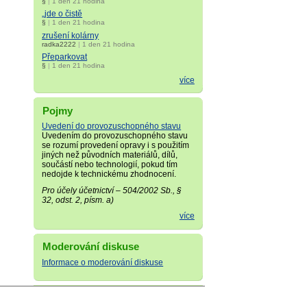
§
|
1 den 21 hodina
„jde o čistě
§
|
1 den 21 hodina
zrušení kolárny
radka2222
|
1 den 21 hodina
Přeparkovat
§
|
1 den 21 hodina
více
Pojmy
Uvedení do provozuschopného stavu
Uvedením do provozuschopného stavu
se rozumí provedení opravy i s použitím
jiných než původních materiálů, dílů,
součástí nebo technologií, pokud tím
nedojde k technickému zhodnocení.
Pro účely účetnictví – 504/2002 Sb., §
32, odst. 2, písm. a)
více
Moderování diskuse
Informace o moderování diskuse