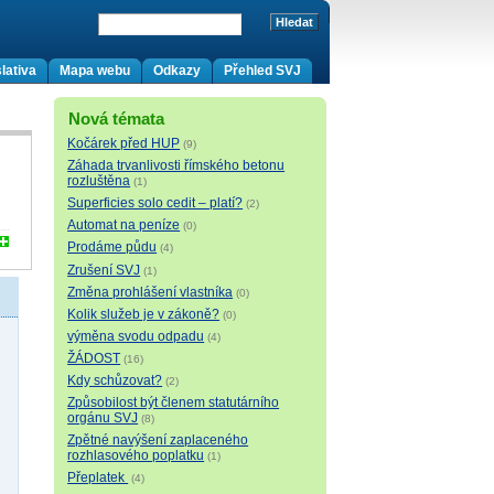
lativa
Mapa webu
Odkazy
Přehled SVJ
Nová témata
Kočárek před HUP
(9)
Záhada trvanlivosti římského betonu
rozluštěna
(1)
Superficies solo cedit – platí?
(2)
Automat na peníze
(0)
Prodáme půdu
(4)
Zrušení SVJ
(1)
Změna prohlášení vlastníka
(0)
Kolik služeb je v zákoně?
(0)
výměna svodu odpadu
(4)
ŽÁDOST
(16)
Kdy schůzovat?
(2)
Způsobilost být členem statutárního
orgánu SVJ
(8)
Zpětné navýšení zaplaceného
rozhlasového poplatku
(1)
Přeplatek
(4)