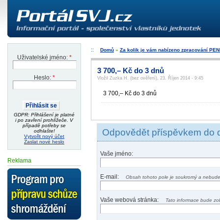
Domů
»
Za kolik je vám nabízeno zpracování PE
Uživatelské jméno:
*
3 700,– Kč do 3 dnů
Heslo:
*
Vložil Zuzka H. (bez ověření), 23. Říjen 2014 - 9:45
3 700,– Kč do 3 dnů
GDPR: Přihlášení je platné
i po zavření prohlížeče. V
případě potřeby se
Odpovědět příspěvkem do 
odhlašte!
Vytvořit nový účet
Zaslat nové heslo
Vaše jméno:
Reklama
E-mail:
Obsah tohoto pole je soukromý a nebude
Vaše webová stránka:
Tato informace bude zo