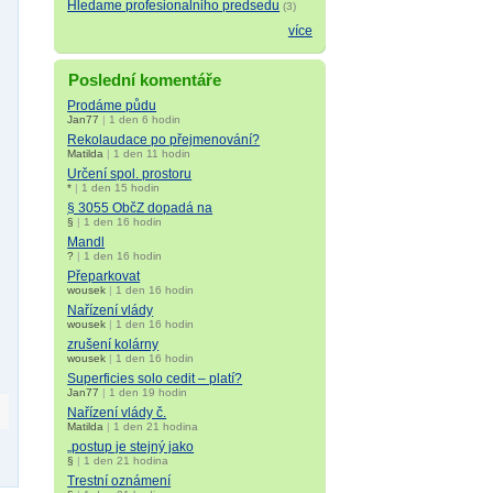
Hledame profesionalniho predsedu
(3)
více
Poslední komentáře
Prodáme půdu
Jan77
|
1 den 6 hodin
Rekolaudace po přejmenování?
Matilda
|
1 den 11 hodin
Určení spol. prostoru
*
|
1 den 15 hodin
§ 3055 ObčZ dopadá na
§
|
1 den 16 hodin
Mandl
?
|
1 den 16 hodin
Přeparkovat
wousek
|
1 den 16 hodin
Nařízení vlády
wousek
|
1 den 16 hodin
zrušení kolárny
wousek
|
1 den 16 hodin
Superficies solo cedit – platí?
Jan77
|
1 den 19 hodin
Nařízení vlády č.
Matilda
|
1 den 21 hodina
„postup je stejný jako
§
|
1 den 21 hodina
Trestní oznámení