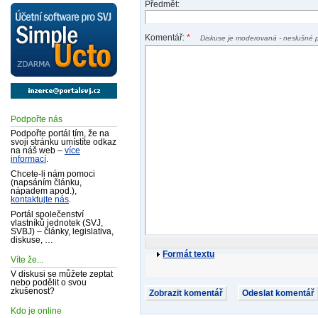
Předmět:
Komentář:
*
Diskuse je moderovaná - neslušné 
Podpořte nás
Podpořte portál tím, že na
svoji stránku umístíte odkaz
na náš web –
více
informací
.
Chcete-li nám pomoci
(napsáním článku,
nápadem apod.),
kontaktujte nás
.
Portál společenství
vlastníků jednotek (SVJ,
SVBJ) – články, legislativa,
diskuse, …
Formát textu
Víte že...
V diskusi se můžete zeptat
nebo podělit o svou
zkušenost?
Kdo je online