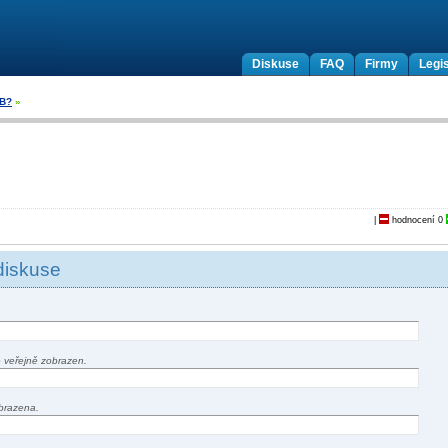
Diskuse
FAQ
Firmy
Legis
NB?
»
|
hodnocení
0
diskuse
 veřejně zobrazen.
brazena.