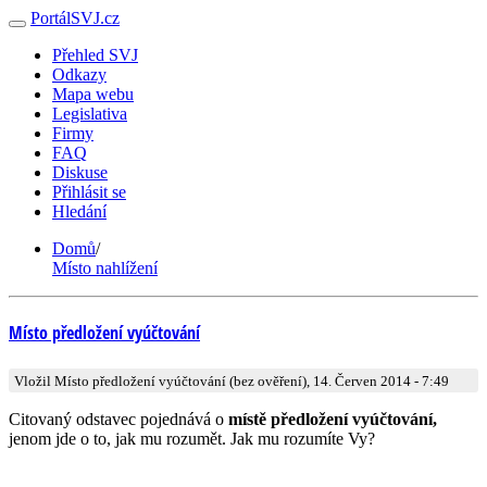
PortálSVJ.cz
Přehled SVJ
Odkazy
Mapa webu
Legislativa
Firmy
FAQ
Diskuse
Přihlásit se
Hledání
Domů
/
Místo nahlížení
Místo předložení vyúčtování
Vložil Místo předložení vyúčtování (bez ověření), 14. Červen 2014 - 7:49
Citovaný odstavec pojednává o
místě předložení vyúčtování,
jenom jde o to, jak mu rozumět. Jak mu rozumíte Vy?