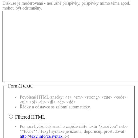
Diskuse je moderovaná - neslušné příspěvky, příspěvky mimo téma apod.
mohou být odstraněny.
Formát textu
Povolené HTML značky: <a> <em> <strong> <cite> <code>
<ul> <ol> <li> <dl> <dt> <dd>
Řádky a odstavce se zalomí automaticky.
Filtered HTML
Pomocí hvězdiček snadno zapište částe textu *kurzívou* nebo
**tučně**. Texy! syntaxe je úžasná, doporučuji prostudovat
http://texy.info/cs/syntax
. ;-)