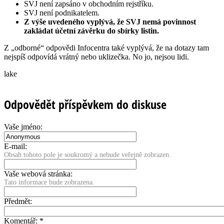
SVJ není zapsáno v obchodním rejstříku.
SVJ není podnikatelem.
Z výše uvedeného vyplývá, že SVJ nemá povinnost
zakládat účetní závěrku do sbírky listin.
Z „odborné“ odpovědi Infocentra také vyplývá, že na dotazy tam
nejspíš odpovídá vrátný nebo uklizečka. No jo, nejsou lidi.
lake
Odpovědět příspěvkem do diskuse
Vaše jméno:
E-mail:
Obsah tohoto pole je soukromý a nebude veřejně zobrazen.
Vaše webová stránka:
Tato informace bude zobrazena.
Předmět:
Komentář:
*