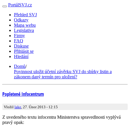
PortálSVJ.cz
Přehled SVJ
Odkazy
Mapa webu
Legislativa
Firmy
FAQ
Diskuse
Přihlásit se
Hledání
Domů
/
Povinnost uložit účetní závěrku SVJ do sbírky listin a
zákonem daný termín pro uložení?
Popletené Infocentrum
Vložil
lake
, 27. Únor 2013 - 12:15
Z uvedeného textu infocentra Ministerstva spravedlnosti vyplývá
pravý opak: