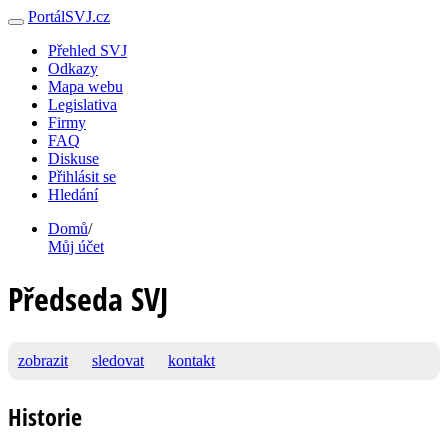
PortálSVJ.cz
Přehled SVJ
Odkazy
Mapa webu
Legislativa
Firmy
FAQ
Diskuse
Přihlásit se
Hledání
Domů
/
Můj účet
Předseda SVJ
zobrazit
sledovat
kontakt
Historie