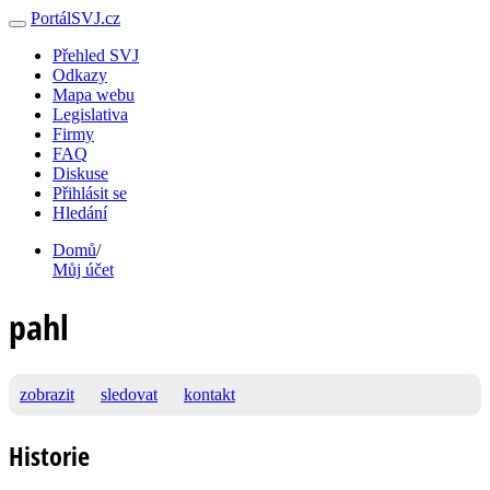
PortálSVJ.cz
Přehled SVJ
Odkazy
Mapa webu
Legislativa
Firmy
FAQ
Diskuse
Přihlásit se
Hledání
Domů
/
Můj účet
pahl
zobrazit
sledovat
kontakt
Historie