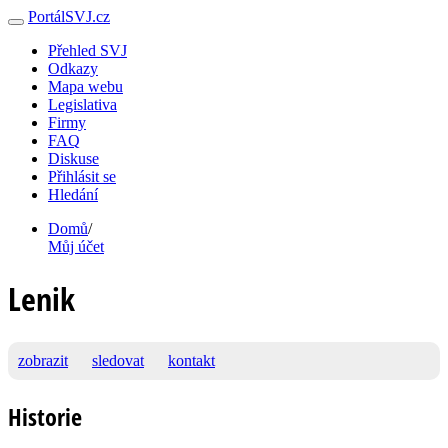
PortálSVJ.cz
Přehled SVJ
Odkazy
Mapa webu
Legislativa
Firmy
FAQ
Diskuse
Přihlásit se
Hledání
Domů
/
Můj účet
Lenik
zobrazit
sledovat
kontakt
Historie