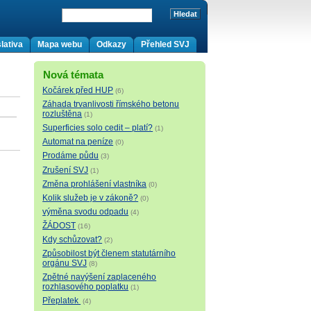
lativa
Mapa webu
Odkazy
Přehled SVJ
Nová témata
Kočárek před HUP
(6)
Záhada trvanlivosti římského betonu
rozluštěna
(1)
Superficies solo cedit – platí?
(1)
Automat na peníze
(0)
Prodáme půdu
(3)
Zrušení SVJ
(1)
Změna prohlášení vlastníka
(0)
Kolik služeb je v zákoně?
(0)
výměna svodu odpadu
(4)
ŽÁDOST
(16)
Kdy schůzovat?
(2)
Způsobilost být členem statutárního
orgánu SVJ
(8)
Zpětné navýšení zaplaceného
rozhlasového poplatku
(1)
Přeplatek
(4)