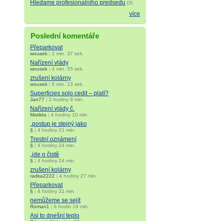
Hledame profesionalniho predsedu
(3)
více
Poslední komentáře
Přeparkovat
wousek
|
2 min. 37 sek.
Nařízení vlády
wousek
|
4 min. 55 sek.
zrušení kolárny
wousek
|
6 min. 13 sek.
Superficies solo cedit – platí?
Jan77
|
2 hodiny 9 min.
Nařízení vlády č.
Matilda
|
4 hodiny 10 min.
„postup je stejný jako
§
|
4 hodiny 21 min.
Trestní oznámení
§
|
4 hodiny 24 min.
„jde o čistě
§
|
4 hodiny 24 min.
zrušení kolárny
radka2222
|
4 hodiny 27 min.
Přeparkovat
§
|
4 hodiny 31 min.
nemůžeme se sejít
Roman1
|
6 hodin 19 min.
Asi to dnešní teplo