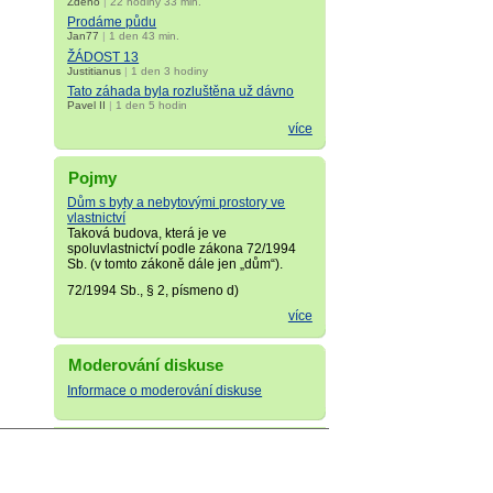
Zdeno
|
22 hodiny 33 min.
Prodáme půdu
Jan77
|
1 den 43 min.
ŽÁDOST 13
Justitianus
|
1 den 3 hodiny
Tato záhada byla rozluštěna už dávno
Pavel II
|
1 den 5 hodin
více
Pojmy
Dům s byty a nebytovými prostory ve
vlastnictví
Taková budova, která je ve
spoluvlastnictví podle zákona 72/1994
Sb. (v tomto zákoně dále jen „dům“).
72/1994 Sb., § 2, písmeno d)
více
Moderování diskuse
Informace o moderování diskuse