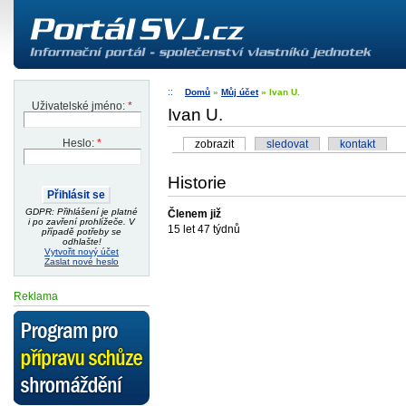
Domů
»
Můj účet
» Ivan U.
Uživatelské jméno:
*
Ivan U.
zobrazit
sledovat
kontakt
Heslo:
*
Historie
GDPR: Přihlášení je platné
Členem již
i po zavření prohlížeče. V
15 let 47 týdnů
případě potřeby se
odhlašte!
Vytvořit nový účet
Zaslat nové heslo
Reklama