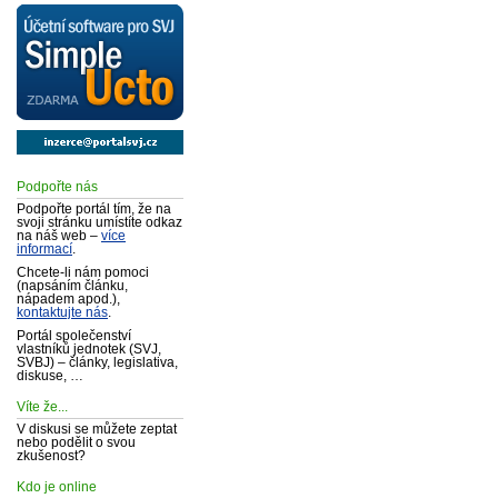
Podpořte nás
Podpořte portál tím, že na
svoji stránku umístíte odkaz
na náš web –
více
informací
.
Chcete-li nám pomoci
(napsáním článku,
nápadem apod.),
kontaktujte nás
.
Portál společenství
vlastníků jednotek (SVJ,
SVBJ) – články, legislativa,
diskuse, …
Víte že...
V diskusi se můžete zeptat
nebo podělit o svou
zkušenost?
Kdo je online