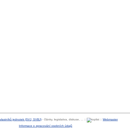
 vlastníků jednotek (SVJ, SVBJ)
- články, legislativa, diskuse, ... ::
::
Webmaster
Informace o zpracování osobních údajů