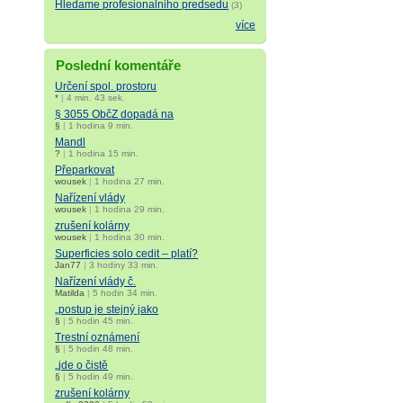
Hledame profesionalniho predsedu
(3)
více
Poslední komentáře
Určení spol. prostoru
*
|
4 min. 43 sek.
§ 3055 ObčZ dopadá na
§
|
1 hodina 9 min.
Mandl
?
|
1 hodina 15 min.
Přeparkovat
wousek
|
1 hodina 27 min.
Nařízení vlády
wousek
|
1 hodina 29 min.
zrušení kolárny
wousek
|
1 hodina 30 min.
Superficies solo cedit – platí?
Jan77
|
3 hodiny 33 min.
Nařízení vlády č.
Matilda
|
5 hodin 34 min.
„postup je stejný jako
§
|
5 hodin 45 min.
Trestní oznámení
§
|
5 hodin 48 min.
„jde o čistě
§
|
5 hodin 49 min.
zrušení kolárny