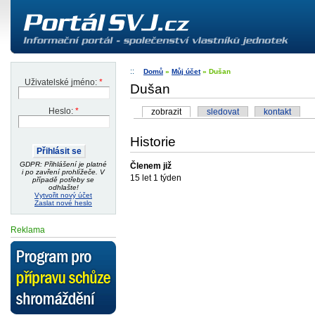
Domů
»
Můj účet
» Dušan
Uživatelské jméno:
*
Dušan
zobrazit
sledovat
kontakt
Heslo:
*
Historie
GDPR: Přihlášení je platné
Členem již
i po zavření prohlížeče. V
15 let 1 týden
případě potřeby se
odhlašte!
Vytvořit nový účet
Zaslat nové heslo
Reklama