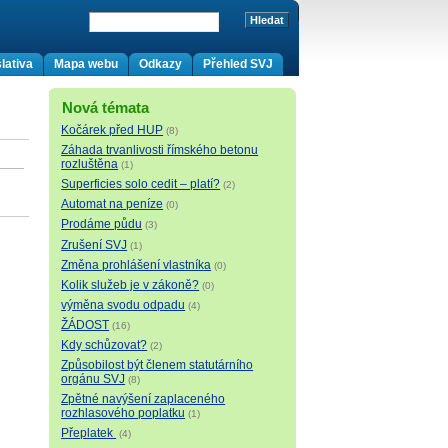
lativa
Mapa webu
Odkazy
Přehled SVJ
Nová témata
Kočárek před HUP
(8)
Záhada trvanlivosti římského betonu
rozluštěna
(1)
Superficies solo cedit – platí?
(2)
Automat na peníze
(0)
Prodáme půdu
(3)
Zrušení SVJ
(1)
Změna prohlášení vlastníka
(0)
Kolik služeb je v zákoně?
(0)
výměna svodu odpadu
(4)
ŽÁDOST
(16)
Kdy schůzovat?
(2)
Způsobilost být členem statutárního
orgánu SVJ
(8)
Zpětné navýšení zaplaceného
rozhlasového poplatku
(1)
Přeplatek
(4)