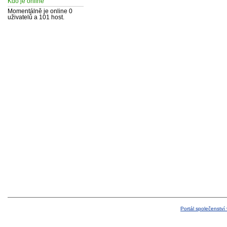
Kdo je online
Momentálně je online 0
uživatelů a 101 host.
Portál společenství