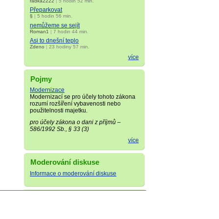
radka2222
|
5 hodin 52 min.
Přeparkovat
§
|
5 hodin 56 min.
nemůžeme se sejít
Roman1
|
7 hodin 44 min.
Asi to dnešní teplo
Zdeno
|
23 hodiny 57 min.
více
Pojmy
Modernizace
Modernizací se pro účely tohoto zákona
rozumí rozšíření vybavenosti nebo
použitelnosti majetku.
pro účely zákona o dani z příjmů –
586/1992 Sb., § 33 (3)
více
Moderování diskuse
Informace o moderování diskuse