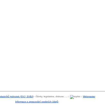
 vlastníků jednotek (SVJ, SVBJ)
- články, legislativa, diskuse, ... ::
::
Webmaster
Informace o zpracování osobních údajů