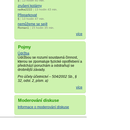
§
|
13 hodin 40 min.
zrušení kolárny
radka2222
|
13 hodin 43 min.
Přeparkovat
§
|
13 hodin 47 min.
nemůžeme se sejít
Roman1
|
15 hodin 35 min.
více
Pojmy
Údržba
Údržbou se rozumí soustavná činnost,
kterou se zpomaluje fyzické opotřebení a
předchází poruchám a odstraňují se
drobnější závady.
Pro účely účetnictví – 504/2002 Sb., §
32, odst. 2, písm. a)
více
Moderování diskuse
Informace o moderování diskuse