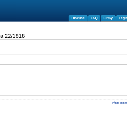
Diskuse
FAQ
Firmy
Legis
va 22/1818
Přidat komen