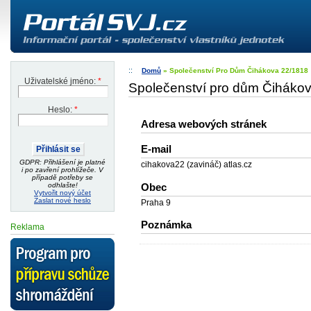
Domů
» Společenství Pro Dům Čihákova 22/1818
Uživatelské jméno:
*
Společenství pro dům Čiháko
Heslo:
*
Adresa webových stránek
E-mail
GDPR: Přihlášení je platné
cihakova22 (zavináč) atlas.cz
i po zavření prohlížeče. V
případě potřeby se
odhlašte!
Obec
Vytvořit nový účet
Zaslat nové heslo
Praha 9
Poznámka
Reklama