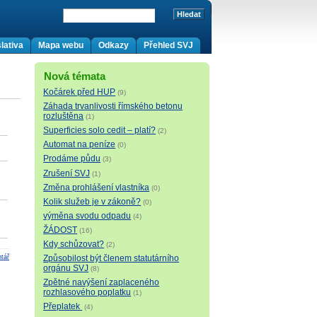
lativa
Mapa webu
Odkazy
Přehled SVJ
Nová témata
Kočárek před HUP
(9)
Záhada trvanlivosti římského betonu
rozluštěna
(1)
Superficies solo cedit – platí?
(2)
Automat na peníze
(0)
Prodáme půdu
(3)
Zrušení SVJ
(1)
Změna prohlášení vlastníka
(0)
Kolik služeb je v zákoně?
(0)
výměna svodu odpadu
(4)
ŽÁDOST
(16)
Kdy schůzovat?
(2)
Způsobilost být členem statutárního
tář
orgánu SVJ
(8)
Zpětné navýšení zaplaceného
rozhlasového poplatku
(1)
Přeplatek
(4)