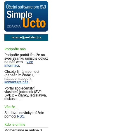
Podpořte nás
Podpořte portál tím, že na
svoji stránku umístíte odkaz
na náš web –
více
informací
.
Chcete-li nám pomoci
(napsáním článku,
nápadem apod.),
kontaktujte nás
.
Portál společenství
vlastníků jednotek (SVJ,
SVBJ) – články, legislativa,
diskuse, …
Víte že...
Sledovat novinky můžete
pomocí
RSS
.
Kdo je online
Momentálně je online 0