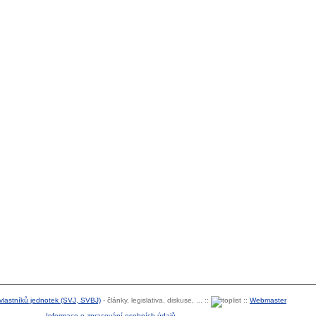
 vlastníků jednotek (SVJ, SVBJ)
- články, legislativa, diskuse, ... ::
::
Webmaster
Informace o zpracování osobních údajů