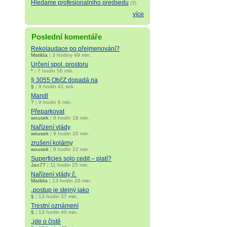
Hledame profesionalniho predsedu
(3)
více
Poslední komentáře
Rekolaudace po přejmenování?
Matilda
|
3 hodiny 49 min.
Určení spol. prostoru
*
|
7 hodin 56 min.
§ 3055 ObčZ dopadá na
§
|
9 hodin 41 sek.
Mandl
?
|
9 hodin 6 min.
Přeparkovat
wousek
|
9 hodin 18 min.
Nařízení vlády
wousek
|
9 hodin 20 min.
zrušení kolárny
wousek
|
9 hodin 22 min.
Superficies solo cedit – platí?
Jan77
|
11 hodin 25 min.
Nařízení vlády č.
Matilda
|
13 hodin 26 min.
„postup je stejný jako
§
|
13 hodin 37 min.
Trestní oznámení
§
|
13 hodin 40 min.
„jde o čistě