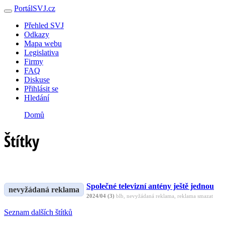
PortálSVJ.cz
Přehled SVJ
Odkazy
Mapa webu
Legislativa
Firmy
FAQ
Diskuse
Přihlásit se
Hledání
Domů
Štítky
Společné televizní antény ještě jednou
nevyžádaná reklama
2024/04 (3)
blb, nevyžádaná reklama, reklama smazat
Seznam dalších štítků