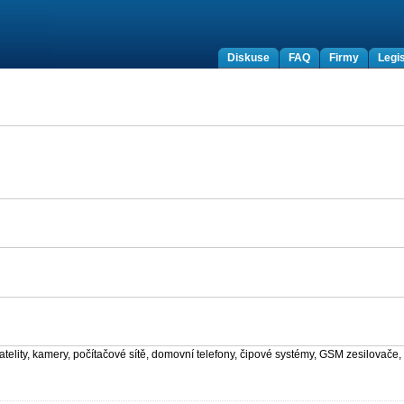
Diskuse
FAQ
Firmy
Legis
atelity, kamery, počítačové sítě, domovní telefony, čipové systémy, GSM zesilovače,