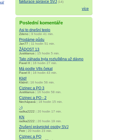
fakturace správce SVJ
(14)
tář
více
Poslední komentáře
Asi to dnešní teplo
Zdeno
|
9 hodin 41 min.
Prodáme půdu
Jan77
|
11 hodin 51 min.
ŽÁDOST 13
Justitianus
|
15 hodin 5 min.
Tato záhada byla rozluštěna už dávno
Pavel II
|
16 hodin 27 min.
Má podle V8s čekat
Pavel II
|
16 hodin 43 min.
Klid!
Klidnil
|
16 hodin 56 min.
Cizinec a PO 3
Justitianus
|
16 hodin 58 min.
Cizinec a PO - 2
Nechápavá
|
18 hodin 15 min.
:-)
radka2222
|
20 hodin 17 min.
KN
radka2222
|
20 hodin 19 min.
Zrušení právnické osoby SVJ
Petr
|
20 hodin 23 min.
Cizinec a PO