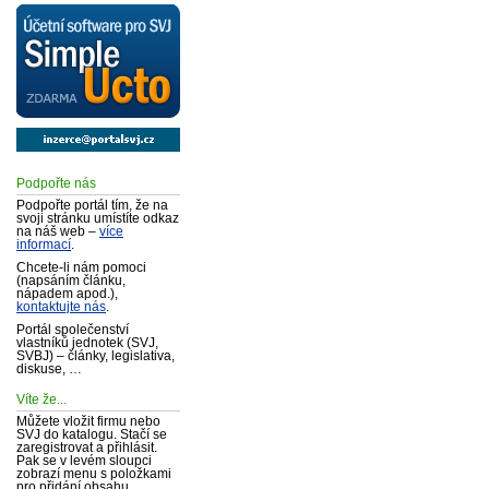
Podpořte nás
Podpořte portál tím, že na
svoji stránku umístíte odkaz
na náš web –
více
informací
.
Chcete-li nám pomoci
(napsáním článku,
nápadem apod.),
kontaktujte nás
.
Portál společenství
vlastníků jednotek (SVJ,
SVBJ) – články, legislativa,
diskuse, …
Víte že...
Můžete vložit firmu nebo
SVJ do katalogu. Stačí se
zaregistrovat a přihlásit.
Pak se v levém sloupci
zobrazí menu s položkami
pro přidání obsahu.