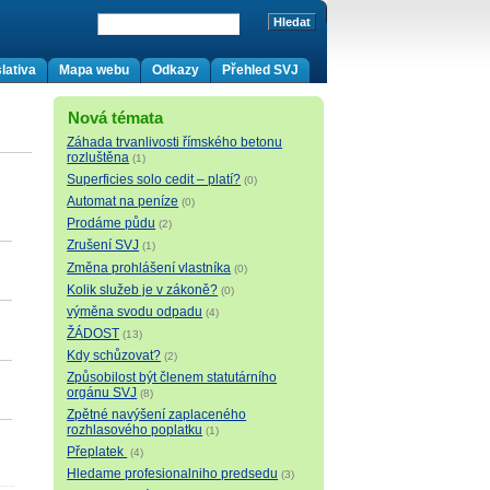
lativa
Mapa webu
Odkazy
Přehled SVJ
Nová témata
Záhada trvanlivosti římského betonu
rozluštěna
(1)
Superficies solo cedit – platí?
(0)
Automat na peníze
(0)
Prodáme půdu
(2)
Zrušení SVJ
(1)
Změna prohlášení vlastníka
(0)
Kolik služeb je v zákoně?
(0)
výměna svodu odpadu
(4)
ŽÁDOST
(13)
Kdy schůzovat?
(2)
Způsobilost být členem statutárního
orgánu SVJ
(8)
Zpětné navýšení zaplaceného
rozhlasového poplatku
(1)
Přeplatek
(4)
Hledame profesionalniho predsedu
(3)