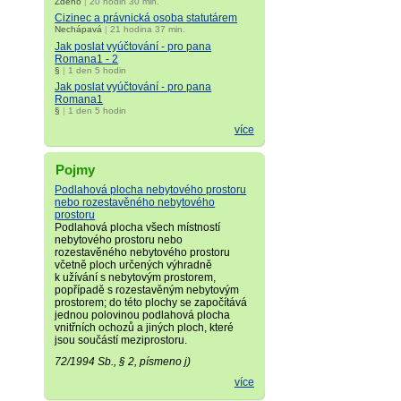
Zdeno
|
20 hodin 30 min.
Cizinec a právnická osoba statutárem
Nechápavá
|
21 hodina 37 min.
Jak poslat vyúčtování - pro pana
Romana1 - 2
§
|
1 den 5 hodin
Jak poslat vyúčtování - pro pana
Romana1
§
|
1 den 5 hodin
více
Pojmy
Podlahová plocha nebytového prostoru
nebo rozestavěného nebytového
prostoru
Podlahová plocha všech místností
nebytového prostoru nebo
rozestavěného nebytového prostoru
včetně ploch určených výhradně
k užívání s nebytovým prostorem,
popřípadě s rozestavěným nebytovým
prostorem; do této plochy se započítává
jednou polovinou podlahová plocha
vnitřních ochozů a jiných ploch, které
jsou součástí meziprostoru.
72/1994 Sb., § 2, písmeno j)
více