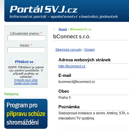
Domů
» BConnect S.r.o.
Uživatelské jméno:
*
bConnect s.r.o.
Heslo:
*
Elektrické rozvody
|
Ostatní
Adresa webových stránek
http://bconnect.cz
GDPR: Přihlášení je platné
i po zavření prohlížeče. V
případě potřeby se
E-mail
odhlašte!
Vytvořit nový účet
bconnect@bconnect.cz
Zaslat nové heslo
Obec
Reklama
Praha 5
Poznámka
Slaboproud-instalace a servis. Antény, STA, s
interaktivní TV systémy.