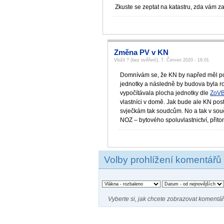
Zkuste se zeptat na katastru, zda vám 
Změna PV v KN
Vložil ? (bez ověření), 7. Červen 2020 - 16:01
Domnívám se, že KN by napřed měl pos
jednotky a následně by budova byla roz
vypočítávala plocha jednotky dle
ZoV
vlastníci v domě. Jak bude ale KN post
svječkám tak soudcům. No a tak v sou
NOZ – bytového spoluvlastnictví, přit
Volby prohlížení komentářů
Vyberte si, jak chcete zobrazovat komentář