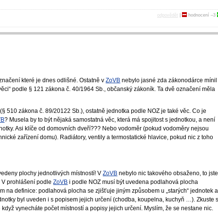
odpovědět
|
hodnocení
–3
označení které je dnes odlišné. Ostatně v
ZoVB
nebylo jasné zda zákonodárce mínil
ví věci“ podle § 121 zákona č. 40/1964 Sb., občanský zákoník. Ta dvě označení měla
 (§ 510 zákona č. 89/20122 Sb.), ostatně jednotka podle NOZ je také věc. Co je
VB
? Musela by to být nějaká samostatná věc, která má spojitost s jednotkou, a není
jednotky. Asi klíče od domovních dveří??? Nebo vodoměr (pokud vodoměry nejsou
ické zařízení domu). Radiátory, ventily a termostatické hlavice, pokud nic z toho
edeny plochy jednotlivých místností! V
ZoVB
nebylo nic takového obsaženo, to jst
i. V prohlášení podle
ZoVB
i podle NOZ musí být uvedena podlahová plocha
šem na definice: podlahová plocha se zjišťuje jiným způsobem u „starých“ jednotek a
ednotky byl uveden i s popisem jejich určení (chodba, koupelna, kuchyň …). Zkuste 
 když vynecháte počet místností a popisy jejich určení. Myslím, že se nestane nic.