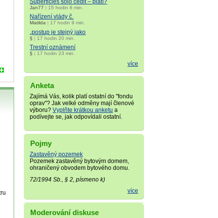
Superficies solo cedit – platí?
Jan77
|
15 hodin 8 min.
Nařízení vlády č.
Matilda
|
17 hodin 9 min.
„postup je stejný jako
§
|
17 hodin 20 min.
Trestní oznámení
§
|
17 hodin 23 min.
více
Anketa
Zajímá Vás, kolik platí ostatní do "fondu
oprav"? Jak velké odměny mají členové
výboru?
Vyplňte krátkou anketu
a
podívejte se, jak odpovídali ostatní.
Pojmy
Zastavěný pozemek
Pozemek zastavěný bytovým domem,
ohraničený obvodem bytového domu.
72/1994 Sb., § 2, písmeno k)
více
tru
Moderování diskuse