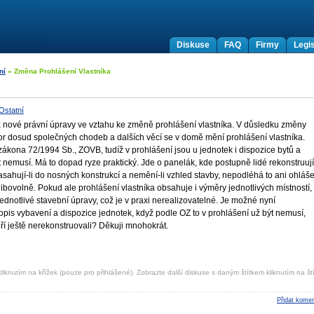
Diskuse
FAQ
Firmy
Legis
ní
» Změna Prohlášení Vlastníka
Ostatní
 nové právní úpravy ve vztahu ke změně prohlášení vlastníka. V důsledku změny
r dosud společných chodeb a dalších věcí se v domě mění prohlášení vlastníka.
ákona 72/1994 Sb., ZOVB, tudíž v prohlášení jsou u jednotek i dispozice bytů a
t nemusí. Má to dopad ryze praktický. Jde o panelák, kde postupně lidé rekonstruují
asahují-li do nosných konstrukcí a nemění-li vzhled stavby, nepodléhá to ani ohláš
bovolně. Pokud ale prohlášení vlastníka obsahuje i výměry jednotlivých místností,
dnotlivé stavební úpravy, což je v praxi nerealizovatelné. Je možné nyní
popis vybavení a dispozice jednotek, když podle OZ to v prohlášení už být nemusí,
ří ještě nerekonstruovali? Děkuji mnohokrát.
liknutím na křížek (pouze pro přihlášené). Zobrazte další diskuse s daným štítkem kliknutím na ští
Přidat komen