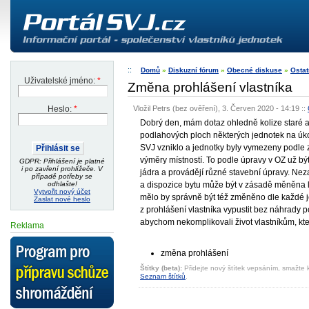
Domů
»
Diskuzní fórum
»
Obecné diskuse
»
Ostat
Uživatelské jméno:
*
Změna prohlášení vlastníka
Vložil Petrs (bez ověření), 3. Červen 2020 - 14:19
::
Heslo:
*
Dobrý den, mám dotaz ohledně kolize staré a
podlahových ploch některých jednotek na úko
SVJ vzniklo a jednotky byly vymezeny podle z
výměry místností. To podle úpravy v OZ už bý
GDPR: Přihlášení je platné
i po zavření prohlížeče. V
jádra a provádějí různé stavební úpravy. Nez
případě potřeby se
a dispozice bytu může být v zásadě měněna li
odhlašte!
Vytvořit nový účet
mělo by správně být též změněno dle každé je
Zaslat nové heslo
z prohlášení vlastníka vypustit bez náhrady 
abychom nekomplikovali život vlastníkům, kte
Reklama
změna prohlášení
Štítky (beta):
Přidejte nový štítek vepsáním, smažte k
Seznam štítků
.