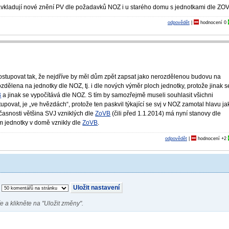
zavkladují nové znění PV dle požadavků NOZ i u starého domu s jednotkami dle ZO
odpovědět
|
hodnocení
0
tupovat tak, že nejdříve by měl dům zpět zapsat jako nerozdělenou budovu na
dělena na jednotky dle NOZ, tj. i dle nových výměr ploch jednotky, protože jinak s
B
a jinak se vypočítává dle NOZ. S tím by samozřejmě museli souhlasit všichni
upovat, je „ve hvězdách“, protože ten paskvil týkající se svj v NOZ zamotal hlavu ja
časnosti většina SVJ vzniklých dle
ZoVB
(čili před 1.1.2014) má nyní stanovy dle
om jednotky v domě vznikly dle
ZoVB
.
odpovědět
|
hodnocení
+2
e a klikněte na "Uložit změny".