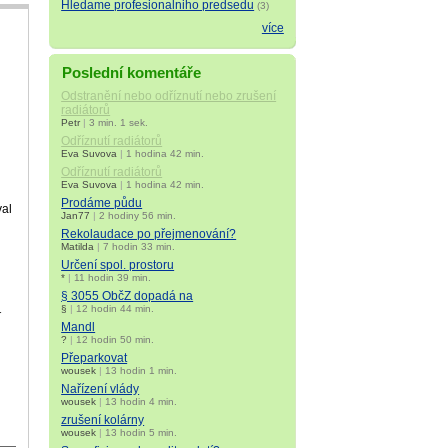
Hledame profesionalniho predsedu
(3)
více
Poslední komentáře
Odstranění nebo odříznutí nebo zrušení
radiátorů
Petr
|
3 min. 1 sek.
Odříznutí radiátorů
Eva Suvova
|
1 hodina 42 min.
Odříznutí radiátorů
Eva Suvova
|
1 hodina 42 min.
Prodáme půdu
val
Jan77
|
2 hodiny 56 min.
Rekolaudace po přejmenování?
Matilda
|
7 hodin 33 min.
Určení spol. prostoru
*
|
11 hodin 39 min.
§ 3055 ObčZ dopadá na
§
|
12 hodin 44 min.
í
Mandl
?
|
12 hodin 50 min.
Přeparkovat
wousek
|
13 hodin 1 min.
Nařízení vlády
wousek
|
13 hodin 4 min.
zrušení kolárny
wousek
|
13 hodin 5 min.