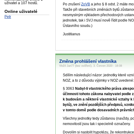
uživatel a 107 hostů.
Po zrušení
ZoVB
a jeho § 8 odst. 2 máte mo
Takže při stavebních změnách bytů zůstanou 
Online uživatelé
nesmyslným výkladem přechodových ustanov
Petr
jednotek, tak i SVJ musí nově řídit podle NO
Ústavního soudu.)
Justitianus
Změna prohlášení vlastníka
Vložil Jan77 (bez ověření), 3. Červen 2020 - 16:08
Sdílím následující názor: jednotky které vzn
NOZ, a to z důvodu výjimky v NOZ uvedené
§ 3063
Nabyl-li vlastnického práva alesp
účinnosti tohoto zákona nabyvatel podle z
k budovám a některé vlastnické vztahy k 
bytů), ve znění pozdějších předpisů, vzni
v tomto domě podle dosavadních právníc
Všechny jednotky tedy zůstanou (navždy, p
nemovitostí jsou tak i specielně označeny.
Dovolím si nastolit hypotézu, že rekontruk