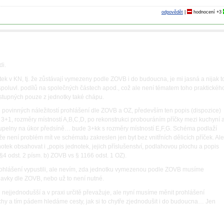
odpovědět
|
hodnocení
+3
di.
ek v KN, tj. že zůstávají vymezeny podle ZOVB i do budoucna, je mi jasná a nijak t
í spoluvl. podílů na společných částech apod., což ale není tématem toho praktickéh
stupných pouze z jednotky také chápu.
 povinných náležitostí prohlášení dle ZOVB a OZ, především ten popis (dispozice)
 3+1, rozměry místností A,B,C,D, po rekonstrukci probouráním příčky mezi kuchyní 
oupelny na úkor předsíně… bude 3+kk s rozměry místností E,F,G. Schéma podlaží
že není problém mít ve schématu zakreslen jen byt bez vnitřních dělicích příček. Al
otek obsahovat i „popis jednotek, jejich příslušenství, podlahovou plochu a popis
 §4 odst. 2 písm. b) ZOVB vs § 1166 odst. 1 OZ).
rohlášení vypustili, ale nevím, zda jednotku vymezenou podle ZOVB musíme
avky dle ZOVB, nebo už to není nutné.
e nejjednodušší a v praxi určitě převažuje, ale nyní musíme měnit prohlášení
y a tím pádem hledáme cesty, jak si to chytře zjednodušit i do budoucna… Jen