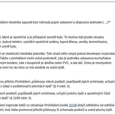
ášení vlastníka vypustit bez náhrady popis vybavení a dispozice jednotek (…)?“
 které je společné a je přístupné zevnitř bytu. To mohou být (podle obsahu
, bytový telefon, vyústění společné antény, topná tělesa, ventily, termohlavice,
 uvnitř bytu.
ve vlastnictví vlastníka jednotky. Toto snad mělo smysl pokud developer rozprodá
Takže v prohlášení mohl uvést podrobně, zda je jednotka vybavena kuchyňskou
hovým koutem, zda v koupelně je dlažba nebo PVC, a tak dál. Dnes je nesmyslem
e není nic do toho co má vlastník ve svém bytě.
nou přílohu Prohlášení
„půdorysy všech podlaží, popřípadě jejich schémata, určujíc
 s údaji o podlahových plochách bytů“
(§ 4 odst. 3).
ech podlaží, popřípadě jejich schémata, určující polohu bytů a společných částí
h bytů“
(§ 1166 odst. 3).
šení naprosto totéž co obsahuje Prohlášení podle
ZoVB
(když odhlédnu od odlišné
ní, trvá Vaše povinnost přiložit půdorysy či schemata podlaží a uvést plochy bytů.