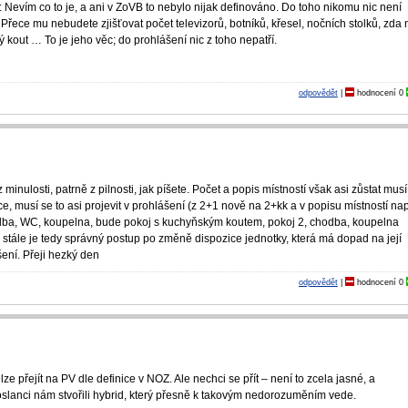
 Nevím co to je, a ani v ZoVB to nebylo nijak definováno. Do toho nikomu nic není
Přece mu nebudete zjišťovat počet televizorů, botníků, křesel, nočních stolků, zda
 kout … To je jeho věc; do prohlášení nic z toho nepatří.
odpovědět
|
hodnocení
0
z minulosti, patrně z pilnosti, jak píšete. Počet a popis místností však asi zůstat mu
tce, musí se to asi projevit v prohlášení (z 2+1 nově na 2+kk a v popisu místností nap
odba, WC, koupelna, bude pokoj s kuchyňským koutem, pokoj 2, chodba, koupelna
 stále je tedy správný postup po změně dispozice jednotky, která má dopad na její
šení. Přeji hezký den
odpovědět
|
hodnocení
0
 přejít na PV dle definice v NOZ. Ale nechci se přít – není to zcela jasné, a
slanci nám stvořili hybrid, který přesně k takovým nedorozuměním vede.