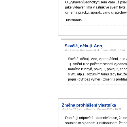
O „vybavení jednotky“ jsem Vám už psal:
jaké vybavení má vlastník ve svém bytě. 
či nemá pračku, sporák, vanu či sprchový
Justitianus
Skvělé, děkuji. Ano,
Vložil Peters (bez ověření), 4. Červen 2020 - 12:24
Skvělé, děkuji. Ano, v prohlášení je to 
Tj. změní-li se počet místností v jedno
namísto kuchyň, pokoj 1, pokoj 2, ch
s WC atp.). Rozumím tomu tedy tak, že
popis (byť bez výměr), změnit i prohlá
Změna prohlášení vlastníka
Vložil Jan77 (bez ověření), 4. Červen 2020 - 10:51
Doplňuji odpověď – domnívám se, že nelze
souhlasím s panem Justitianusem, že po