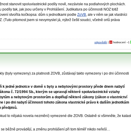
žnost stanovit spoluvlastnické podíly nově, nezávisle na podlahových plochách.
podíly tak, jak jsou určeny v Prohlášení. Judikatura po účinnosti NOZ totiž
ení stvořila kočkopsa: dům s jednotkami podle
ZoVB
, ale v něm se jak vlastníci
Z. (Tuto pitomost jsem si nevymyslel já, nýbrž čeští soudci, včetně orlů práva
odpovědět
|
hodnocení
–1
ikly (byly vymezeny) za platnosti ZOVB, zůstávají takto vymezeny i po dni účinnosti
:
oň k jedné jednotce v domě s byty a nebytovými prostory přede dnem nabytí
ákona č. 72/1994 Sb., kterým se upravují některé spoluvlastnické vztahy
bytům a nebytovým prostorům a doplňují některé zákony (zákon o vlastnictví
kne i po dni nabytí účinnosti tohoto zákona vlastnické právo k dalším jednotkám
h předpisů.
okud to nějaká novela nezmění) vymezené dle ZOVB. Ostatně si všimněte, že katas
ce se běžně provádějí, a změnu prohlášení při tom téměř nikdo neřeší…