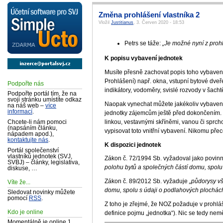
Změna prohlášení vlastníka 2
Vložil
Justitianus
, 3. Červen 2020 - 18:53
Petrs se táže:
„Je možné nyní z prohl
K popisu vybavení jednotek
Musíte přesně zachovat popis toho vybavení,
Prohlášení) např. okna, vstupní bytové dveře
Podpořte nás
indikátory, vodoměry, svislé rozvody v šachtě
Podpořte portál tím, že na
svoji stránku umístíte odkaz
Naopak vynechat můžete jakékoliv vybavení 
na náš web –
více
informací
.
jednotky zájemcům ještě před dokončením. 
linkou, vestavnými skříněmi, vanou či sprc
Chcete-li nám pomoci
(napsáním článku,
vypisovat toto vnitřní vybavení. Nikomu přec
nápadem apod.),
kontaktujte nás
.
K dispozici jednotek
Portál společenství
vlastníků jednotek (SVJ,
Zákon č. 72/1994 Sb. vyžadoval jako povin
SVBJ) – články, legislativa,
polohu bytů a společných částí domu, spolu
diskuse, …
Zákon č. 89/2012 Sb. vyžaduje
„půdorysy vš
Víte že...
domu, spolu s údaji o podlahových plochác
Sledovat novinky můžete
pomocí
RSS
.
Z toho je zřejmé, že NOZ požaduje v prohlá
Kdo je online
definice pojmu „jednotka“). Nic se tedy nemě
Momentálně je online 1