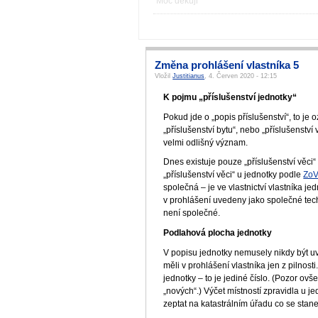
Moc děkuji
Změna prohlášení vlastníka 5
Vložil
Justitianus
, 4. Červen 2020 - 12:15
K pojmu „příslušenství jednotky“
Pokud jde o „popis příslušenství“, to je 
„příslušenství bytu“, nebo „příslušenst
velmi odlišný význam.
Dnes existuje pouze „příslušenství věci“
„příslušenství věci“ u jednotky podle
Zo
společná – je ve vlastnictví vlastníka 
v prohlášení uvedeny jako společné techn
není společné.
Podlahová plocha jednotky
V popisu jednotky nemusely nikdy být uv
měli v prohlášení vlastníka jen z pilnost
jednotky – to je jediné číslo. (Pozor ov
„nových“.) Výčet místností zpravidla u j
zeptat na katastrálním úřadu co se stane