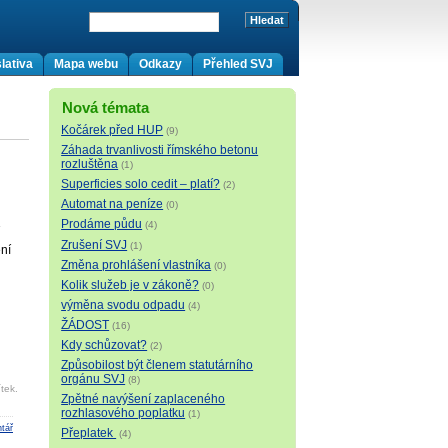
lativa
Mapa webu
Odkazy
Přehled SVJ
Nová témata
Kočárek před HUP
(9)
Záhada trvanlivosti římského betonu
rozluštěna
(1)
Superficies solo cedit – platí?
(2)
Automat na peníze
(0)
Prodáme půdu
(4)
Zrušení SVJ
(1)
ení
Změna prohlášení vlastníka
(0)
Kolik služeb je v zákoně?
(0)
výměna svodu odpadu
(4)
ŽÁDOST
(16)
Kdy schůzovat?
(2)
Způsobilost být členem statutárního
orgánu SVJ
(8)
tek.
Zpětné navýšení zaplaceného
rozhlasového poplatku
(1)
tář
Přeplatek
(4)