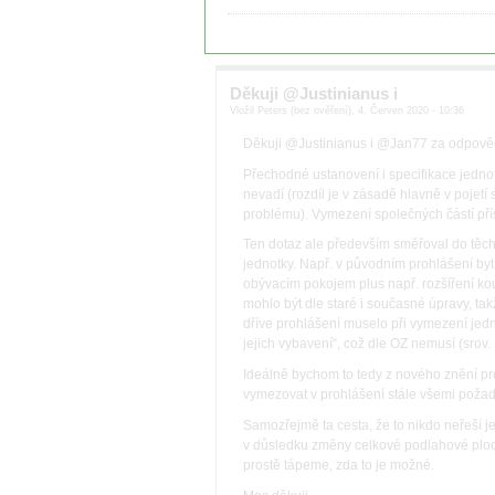
Děkuji @Justinianus i
Vložil Peters (bez ověření), 4. Červen 2020 - 10:36
Děkuji @Justinianus i @Jan77 za odpově
Přechodné ustanovení i specifikace jednot
nevadí (rozdíl je v zásadě hlavně v pojet
problému). Vymezení společných částí pří
Ten dotaz ale především směřoval do těch
jednotky. Např. v původním prohlášení byt
obývacím pokojem plus např. rozšíření k
mohlo být dle staré i současné úpravy, tak
dříve prohlášení muselo při vymezení jedn
jejich vybavení“, což dle OZ nemusí (srov.
Ideálně bychom to tedy z nového znění p
vymezovat v prohlášení stále všemi požad
Samozřejmě ta cesta, že to nikdo neřeší j
v důsledku změny celkové podlahové ploch
prostě tápeme, zda to je možné.