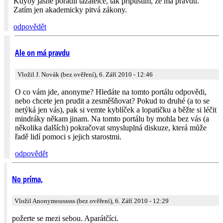
Kdyby jasně poradil tazatelce, tak připustím, že má pravdu.
Zatím jen akademicky pitvá zákony.
odpovědět
Ale on má pravdu
Vložil J. Novák (bez ověření), 6. Září 2010 - 12:46
O co vám jde, anonyme? Hledáte na tomto portálu odpovědi,
nebo chcete jen prudit a zesměšňovat? Pokud to druhé (a to se
netýká jen vás), pak si vemte kyblíček a lopatičku a běžte si léčit
mindráky někam jinam. Na tomto portálu by mohla bez vás (a
několika dalších) pokračovat smysluplná diskuze, která může
řadě lidí pomoci s jejich starostmi.
odpovědět
No príma,
Vložil Anonymousssss (bez ověření), 6. Září 2010 - 12:29
požerte se mezi sebou. Aparátčíci.