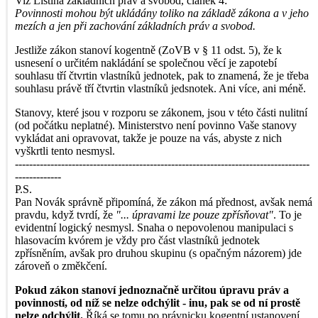
Viz Listina základních práv a svobod, článek 4:
Povinnosti mohou být ukládány toliko na základě zákona a v jeho
mezích a jen při zachování základních práv a svobod.
Jestliže zákon stanoví kogentně (ZoVB v § 11 odst. 5), že k
usnesení o určitém nakládání se společnou věcí je zapotebí
souhlasu tří čtvrtin vlastníků jednotek, pak to znamená, že je třeba
souhlasu právě tří čtvrtin vlastníků jedsnotek. Ani více, ani méně.
Stanovy, které jsou v rozporu se zákonem, jsou v této části nulitní
(od počátku neplatné). Ministerstvo není povinno Vaše stanovy
vykládat ani opravovat, takže je pouze na vás, abyste z nich
vyškrtli tento nesmysl.
-----------------------------------------------------------------------------------
-------------
P.S.
Pan Novák správně připomíná, že zákon má přednost, avšak nemá
pravdu, když tvrdí, že
"... úpravami lze pouze zpřísňovat"
. To je
evidentní logický nesmysl. Snaha o nepovolenou manipulaci s
hlasovacím kvórem je vždy pro část vlastníků jednotek
zpřísněním, avšak pro druhou skupinu (s opačným názorem) jde
zároveň o změkčení.
Pokud zákon stanoví jednoznačně určitou úpravu práv a
povinností, od níž se nelze odchýlit - inu, pak se od ní prostě
nelze odchýlit.
Říká se tomu po právnicku kogentní ustanovení.