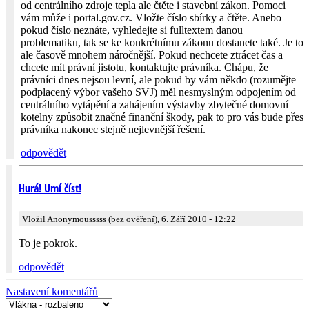
od centrálního zdroje tepla ale čtěte i stavební zákon. Pomoci
vám může i portal.gov.cz. Vložte číslo sbírky a čtěte. Anebo
pokud číslo neznáte, vyhledejte si fulltextem danou
problematiku, tak se ke konkrétnímu zákonu dostanete také. Je to
ale časově mnohem náročnější. Pokud nechcete ztrácet čas a
chcete mít právní jistotu, kontaktujte právníka. Chápu, že
právníci dnes nejsou levní, ale pokud by vám někdo (rozumějte
podplacený výbor vašeho SVJ) měl nesmyslným odpojením od
centrálního vytápění a zahájením výstavby zbytečné domovní
kotelny způsobit značné finanční škody, pak to pro vás bude přes
právníka nakonec stejně nejlevnější řešení.
odpovědět
Hurá! Umí číst!
Vložil Anonymousssss (bez ověření), 6. Září 2010 - 12:22
To je pokrok.
odpovědět
Nastavení komentářů