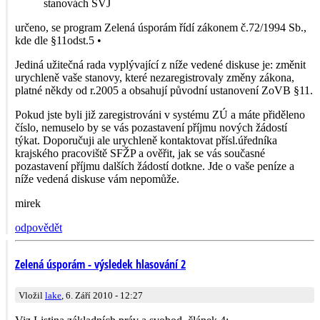
stanovách SVJ
určeno, se program Zelená úsporám řídí zákonem č.72/1994 Sb.,
kde dle §11odst.5 •
Jediná užitečná rada vyplývající z níže vedené diskuse je: změnit
urychleně vaše stanovy, které nezaregistrovaly změny zákona,
platné někdy od r.2005 a obsahují původní ustanovení ZoVB §11.
Pokud jste byli již zaregistrováni v systému ZÚ a máte přiděleno
číslo, nemuselo by se vás pozastavení příjmu nových žádostí
týkat. Doporučuji ale urychleně kontaktovat přísl.úředníka
krajského pracoviště SFŽP a ověřit, jak se vás současné
pozastavení příjmu dalších žádostí dotkne. Jde o vaše peníze a
níže vedená diskuse vám nepomůže.
mirek
odpovědět
Zelená úsporám - výsledek hlasování 2
Vložil
lake
, 6. Září 2010 - 12:27