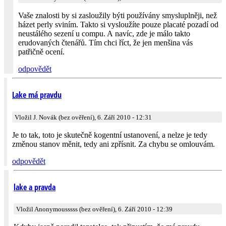
Vaše znalosti by si zasloužily býti používány smysluplněji, než
házet perly sviním. Takto si vysloužíte pouze placaté pozadí od
neustálého sezení u compu. A navíc, zde je málo takto
erudovaných čtenářů. Tím chci říct, že jen menšina vás
patřičně ocení.
odpovědět
Lake má pravdu
Vložil J. Novák (bez ověření), 6. Září 2010 - 12:31
Je to tak, toto je skutečně kogentní ustanovení, a nelze je tedy
změnou stanov měnit, tedy ani zpřísnit. Za chybu se omlouvám.
odpovědět
lake a pravda
Vložil Anonymousssss (bez ověření), 6. Září 2010 - 12:39