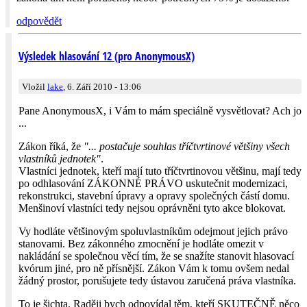
odpovědět
Výsledek hlasování 12 (pro AnonymousX)
Vložil
lake
, 6. Září 2010 - 13:06
Pane AnonymousX, i Vám to mám speciálně vysvětlovat? Ach jo
...
Zákon říká, že
"... postačuje souhlas tříčtvrtinové většiny všech
vlastníků jednotek"
.
Vlastníci jednotek, kteří mají tuto tříčtvrtinovou většinu, mají tedy
po odhlasování ZÁKONNÉ PRÁVO uskutečnit modernizaci,
rekonstrukci, stavební úpravy a opravy společných částí domu.
Menšinoví vlastníci tedy nejsou oprávněni tyto akce blokovat.
Vy hodláte většinovým spoluvlastníkům odejmout jejich právo
stanovami. Bez zákonného zmocnění je hodláte omezit v
nakládání se společnou věcí tím, že se snažíte stanovit hlasovací
kvórum jiné, pro ně přísnější. Zákon Vám k tomu ovšem nedal
žádný prostor, porušujete tedy ústavou zaručená práva vlastníka.
To je šichta. Raději bych odpovídal těm, kteří SKUTEČNĚ něco