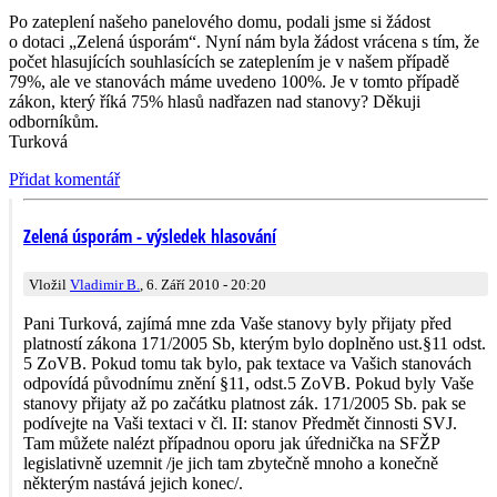
Po zateplení našeho panelového domu, podali jsme si žádost
o dotaci „Zelená úsporám“. Nyní nám byla žádost vrácena s tím, že
počet hlasujících souhlasících se zateplením je v našem případě
79%, ale ve stanovách máme uvedeno 100%. Je v tomto případě
zákon, který říká 75% hlasů nadřazen nad stanovy? Děkuji
odborníkům.
Turková
Přidat komentář
Zelená úsporám - výsledek hlasování
Vložil
Vladimir B.
, 6. Září 2010 - 20:20
Pani Turková, zajímá mne zda Vaše stanovy byly přijaty před
platností zákona 171/2005 Sb, kterým bylo doplněno ust.§11 odst.
5 ZoVB. Pokud tomu tak bylo, pak textace va Vašich stanovách
odpovídá původnímu znění §11, odst.5 ZoVB. Pokud byly Vaše
stanovy přijaty až po začátku platnost zák. 171/2005 Sb. pak se
podívejte na Vaši textaci v čl. II: stanov Předmět činnosti SVJ.
Tam můžete nalézt případnou oporu jak úřednička na SFŽP
legislativně uzemnit /je jich tam zbytečně mnoho a konečně
některým nastává jejich konec/.