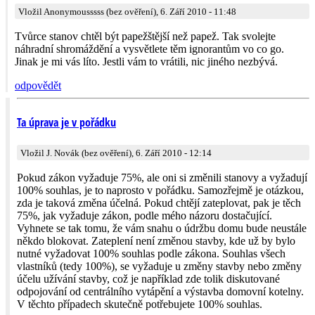
Vložil Anonymousssss (bez ověření), 6. Září 2010 - 11:48
Tvůrce stanov chtěl být papežštější než papež. Tak svolejte
náhradní shromáždění a vysvětlete těm ignorantům vo co go.
Jinak je mi vás líto. Jestli vám to vrátili, nic jiného nezbývá.
odpovědět
Ta úprava je v pořádku
Vložil J. Novák (bez ověření), 6. Září 2010 - 12:14
Pokud zákon vyžaduje 75%, ale oni si změnili stanovy a vyžadují
100% souhlas, je to naprosto v pořádku. Samozřejmě je otázkou,
zda je taková změna účelná. Pokud chtějí zateplovat, pak je těch
75%, jak vyžaduje zákon, podle mého názoru dostačující.
Vyhnete se tak tomu, že vám snahu o údržbu domu bude neustále
někdo blokovat. Zateplení není změnou stavby, kde už by bylo
nutné vyžadovat 100% souhlas podle zákona. Souhlas všech
vlastníků (tedy 100%), se vyžaduje u změny stavby nebo změny
účelu užívání stavby, což je například zde tolik diskutované
odpojování od centrálního vytápění a výstavba domovní kotelny.
V těchto případech skutečně potřebujete 100% souhlas.