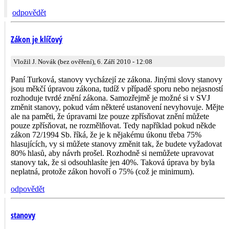
odpovědět
Zákon je klíčový
Vložil J. Novák (bez ověření), 6. Září 2010 - 12:08
Paní Turková, stanovy vycházejí ze zákona. Jinými slovy stanovy
jsou měkčí úpravou zákona, tudíž v případě sporu nebo nejasností
rozhoduje tvrdé znění zákona. Samozřejmě je možné si v SVJ
změnit stanovy, pokud vám některé ustanovení nevyhovuje. Mějte
ale na paměti, že úpravami lze pouze zpřísňovat znění můžete
pouze zpřísňovat, ne rozmělňovat. Tedy například pokud někde
zákon 72/1994 Sb. říká, že je k nějakému úkonu třeba 75%
hlasujících, vy si můžete stanovy změnit tak, že budete vyžadovat
80% hlasů, aby návrh prošel. Rozhodně si nemůžete upravovat
stanovy tak, že si odsouhlasíte jen 40%. Taková úprava by byla
neplatná, protože zákon hovoří o 75% (což je minimum).
odpovědět
stanovy