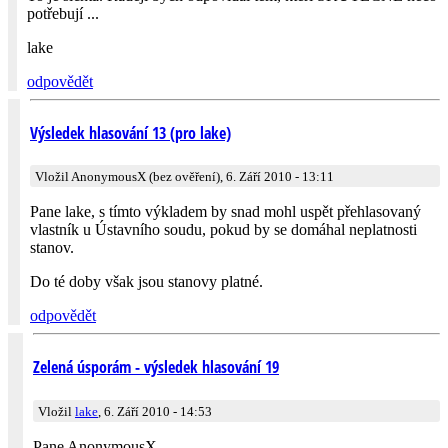
potřebují ...
lake
odpovědět
Výsledek hlasování 13 (pro lake)
Vložil AnonymousX (bez ověření), 6. Září 2010 - 13:11
Pane lake, s tímto výkladem by snad mohl uspět přehlasovaný
vlastník u Ústavního soudu, pokud by se domáhal neplatnosti
stanov.
Do té doby však jsou stanovy platné.
odpovědět
Zelená úsporám - výsledek hlasování 19
Vložil
lake
, 6. Září 2010 - 14:53
Pane AnonymousX,