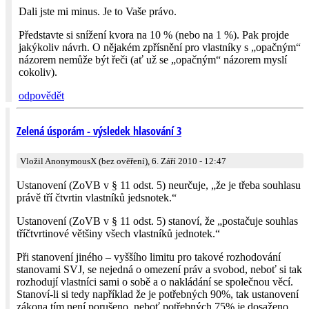
Dali jste mi minus. Je to Vaše právo.
Představte si snížení kvora na 10 % (nebo na 1 %). Pak projde
jakýkoliv návrh. O nějakém zpřísnění pro vlastníky s „opačným“
názorem nemůže být řeči (ať už se „opačným“ názorem myslí
cokoliv).
odpovědět
Zelená úsporám - výsledek hlasování 3
Vložil AnonymousX (bez ověření), 6. Září 2010 - 12:47
Ustanovení (ZoVB v § 11 odst. 5) neurčuje, „že je třeba souhlasu
právě tří čtvrtin vlastníků jedsnotek.“
Ustanovení (ZoVB v § 11 odst. 5) stanoví, že „postačuje souhlas
tříčtvrtinové většiny všech vlastníků jednotek.“
Při stanovení jiného – vyššího limitu pro takové rozhodování
stanovami SVJ, se nejedná o omezení práv a svobod, neboť si tak
rozhodují vlastníci sami o sobě a o nakládání se společnou věcí.
Stanoví-li si tedy například že je potřebných 90%, tak ustanovení
zákona tím není porušeno, neboť potřebných 75% je dosaženo.