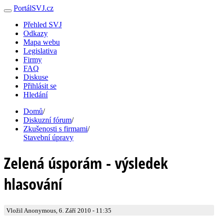
PortálSVJ.cz
Přehled SVJ
Odkazy
Mapa webu
Legislativa
Firmy
FAQ
Diskuse
Přihlásit se
Hledání
Domů
/
Diskuzní fórum
/
Zkušenosti s firmami
/
Stavební úpravy
Zelená úsporám - výsledek
hlasování
Vložil Anonymous, 6. Září 2010 - 11:35