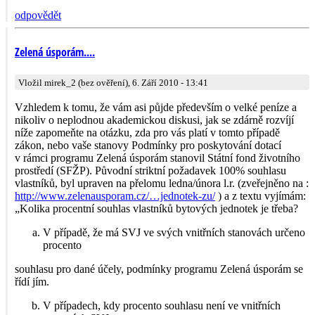
odpovědět
Zelená úsporám....
Vložil mirek_2 (bez ověření), 6. Září 2010 - 13:41
Vzhledem k tomu, že vám asi půjde především o velké peníze a
nikoliv o neplodnou akademickou diskusi, jak se zdárně rozvíjí
níže zapomeňte na otázku, zda pro vás platí v tomto případě
zákon, nebo vaše stanovy Podmínky pro poskytování dotací
v rámci programu Zelená úsporám stanovil Státní fond životního
prostředí (SFŽP). Původní striktní požadavek 100% souhlasu
vlastníků, byl upraven na přelomu ledna/února l.r. (zveřejněno na :
http://www.zelenausporam.cz/…jednotek-zu/
) a z textu vyjímám:
„Kolika procentní souhlas vlastníků bytových jednotek je třeba?
V případě, že má SVJ ve svých vnitřních stanovách určeno
procento
souhlasu pro dané účely, podmínky programu Zelená úsporám se
řídí jím.
V případech, kdy procento souhlasu není ve vnitřních