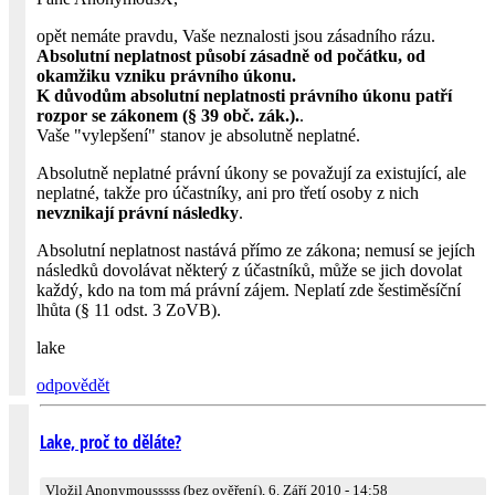
opět nemáte pravdu, Vaše neznalosti jsou zásadního rázu.
Absolutní neplatnost působí zásadně od počátku, od
okamžiku vzniku právního úkonu.
K důvodům absolutní neplatnosti právního úkonu patří
rozpor se zákonem (§ 39 obč. zák.).
.
Vaše "vylepšení" stanov je absolutně neplatné.
Absolutně neplatné právní úkony se považují za existující, ale
neplatné, takže pro účastníky, ani pro třetí osoby z nich
nevznikají právní následky
.
Absolutní neplatnost nastává přímo ze zákona; nemusí se jejích
následků dovolávat některý z účastníků, může se jich dovolat
každý, kdo na tom má právní zájem. Neplatí zde šestiměsíční
lhůta (§ 11 odst. 3 ZoVB).
lake
odpovědět
Lake, proč to děláte?
Vložil Anonymousssss (bez ověření), 6. Září 2010 - 14:58