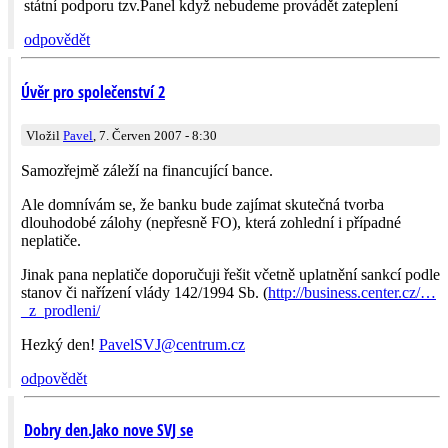
státní podporu tzv.Panel když nebudeme provádět zateplení
odpovědět
Úvěr pro společenství 2
Vložil
Pavel
, 7. Červen 2007 - 8:30
Samozřejmě záleží na financující bance.
Ale domnívám se, že banku bude zajímat skutečná tvorba
dlouhodobé zálohy (nepřesně FO), která zohlední i případné
neplatiče.
Jinak pana neplatiče doporučuji řešit včetně uplatnění sankcí podle
stanov či nařízení vlády 142/1994 Sb. (
http://business.center.cz/…
_z_prodleni/
Hezký den!
PavelSVJ@
centrum­.cz
odpovědět
Dobry den.Jako nove SVJ se