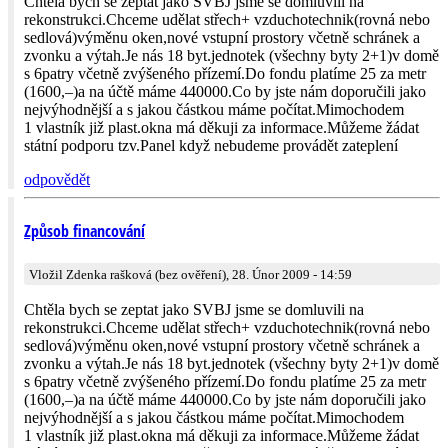
Chtěla bych se zeptat jako SVBJ jsme se domluvili na
rekonstrukci.Chceme udělat střech+ vzduchotechnik(rov­ná nebo
sedlová)výměnu oken,nové vstupní prostory včetně schránek a
zvonku a výtah.Je nás 18 byt.jednotek (všechny byty 2+1)v domě
s 6patry včetně zvýšeného přízemí.Do fondu platíme 25 za metr
(1600,–)a na účtě máme 440000.Co by jste nám doporučili jako
nejvýhodnější a s jakou částkou máme počítat.Mimochodem
1 vlastník již plast.okna má děkuji za informace.Můžeme žádat
státní podporu tzv.Panel když nebudeme provádět zateplení
odpovědět
Způsob financování
Vložil Zdenka rašková (bez ověření), 28. Únor 2009 - 14:59
Chtěla bych se zeptat jako SVBJ jsme se domluvili na
rekonstrukci.Chceme udělat střech+ vzduchotechnik(rov­ná nebo
sedlová)výměnu oken,nové vstupní prostory včetně schránek a
zvonku a výtah.Je nás 18 byt.jednotek (všechny byty 2+1)v domě
s 6patry včetně zvýšeného přízemí.Do fondu platíme 25 za metr
(1600,–)a na účtě máme 440000.Co by jste nám doporučili jako
nejvýhodnější a s jakou částkou máme počítat.Mimochodem
1 vlastník již plast.okna má děkuji za informace.Můžeme žádat