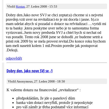
Vložil
Kostas
, 27. Leden 2008 - 15:53
Dobry den.Jako nove SVJ se chci zeptat:a) chceme si s nejvetsi
pravdep.vzit uver na revitalizaci-to je mi docela i jasne. b).co
mam udelat abych si pozadal o dotace na refvitalizaci …vyridi mi
to ta banky ,ktera poskytne uver nebo je to samostatna forma
vyrizovani..Jsem novy predseda SVJ a chtel bych si nechat od
vas poradit. Tento rok 2008 jsme se dohodli ,ze budeme setrit a
pristi rok 2009 by se mela provest revital.Do konce roku bychom
tam meli nasetrit kolem 1 mil.Prosim poredte jak postupovat
.Dekuji.
odpovědět
Dobry den. Jako nove SVJ se -1
Vložil Anonymous, 27. Leden 2008 - 18:50
K vašemu dotazu na financování „revitalizace“ :
předpokládám, že jde o panelový dům
banka vám dotaci nevyřídí, protože ji neposkytuje
pro váš záměr je třeba podstatně více informací