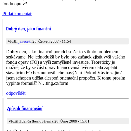
fondu oprav?
Přidat komentář
Dobrý den, jako finanční
Vložil
janecek
, 25. Červen 2007 - 11:54
Dobrý den, jako finanční poradci se často s tímto problémem
setkáváme. Nejjednodušší by bylo pro začátek zjistit výši vašeho
fondu oprav (FO) a výši zamýšlené investice. Teoreticky je
možné, že by se část oprav financovaná úvěrem dala zaplatit
stávajícím FO bez nutnosti jeho navýšení. Pokud Vás to zajímá
jsem schopen udělat alespoň orientační propočet. K tomu prosím
vyplňte formulář ?/…ting.cz/form
odpovědět
Způsob financování
Vložil Zdenča (bez ověření), 28. Únor 2009 - 15:01