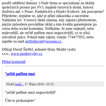
použít oddělení diskuze :) Naše firma se specializuje na úklidy
společných prostor pro SVJ, majitele bytových domů, bytová
družstva atd. v Praze, Pardubicích a Hradci Králové. Jak pracujeme?
Přijedeme, zeptáme se, jaké je přání zákazníka a naceníme.
Nabízíme tzv. Vzorový úklid zdarma, kdy zájemci předvedeme,
jakým způsobem provádíme úklid a tuto kvalitu garantujeme po
celou dobu trvání kontraktu. Neříkáme, že jsme nejlepší, nebo
nejlevnější, ale určitě patříme mezi nejpoctivější, co se týká
odvedené práce. Pokud máte zájem, volejte 774477955, nebo
napište na mail
steffeldavid@
sez­nam.cz
.
Děkuji David Šteffel, jednatel firmy Modré vydry
s.r.o.,
www.modrevydry.cz
Přidat komentář
“určitě patříme mezi
Vložil
Jarda_
, 17. Říjen 2018 - 23:53
“určitě patříme mezi nejpoctivější“
Čím to prokazujete?