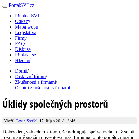
PortálSVJ.cz
Přehled SVJ
Odkazy
Mapa webu
Legislativa
Firmy
FAQ
Diskuse
Přihlásit se
Hledání
Domů
/
Diskuzní fórum
/
Zkušenosti s firmami
/
Ostatní zkušenosti s firmami
Úklidy společných prostorů
Vložil
David Šteffel
, 17. Říjen 2018 - 8:46
Dobrý den, vzhledem k tomu, že nefunguje správa webu a již se půl
roku marně snažím prezentovat naši firmu na tomto portálu, musím