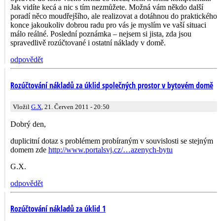
Jak vidíte kecá a nic s tím nezmůžete. Možná vám někdo další
poradí něco moudřejšího, ale realizovat a dotáhnou do praktického
konce jakoukoliv dobrou radu pro vás je myslím ve vaší situaci
málo reálné. Poslední poznámka – nejsem si jista, zda jsou
spravedlivě rozúčtované i ostatní náklady v domě.
odpovědět
Rozúčtování nákladů za úklid společných prostor v bytovém domě
Vložil
G.X
, 21. Červen 2011 - 20:50
Dobrý den,
duplicitní dotaz s problémem probíraným v souvislosti se stejným
domem zde
http://www.portalsvj.cz/…azenych-bytu
G.X.
odpovědět
Rozúčtování nákladů za úklid 1