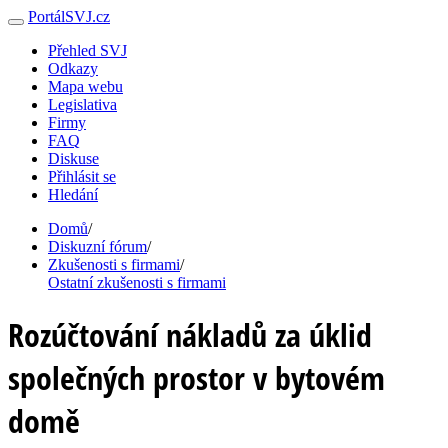
PortálSVJ.cz
Přehled SVJ
Odkazy
Mapa webu
Legislativa
Firmy
FAQ
Diskuse
Přihlásit se
Hledání
Domů
/
Diskuzní fórum
/
Zkušenosti s firmami
/
Ostatní zkušenosti s firmami
Rozúčtování nákladů za úklid
společných prostor v bytovém
domě