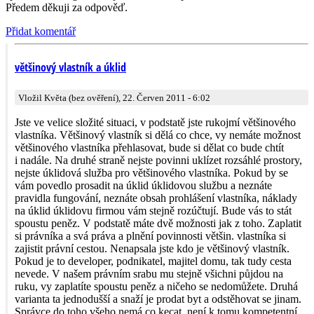
Předem děkuji za odpověď.
Přidat komentář
většinový vlastník a úklid
Vložil Květa (bez ověření), 22. Červen 2011 - 6:02
Jste ve velice složité situaci, v podstatě jste rukojmí většinového
vlastníka. Většinový vlastník si dělá co chce, vy nemáte možnost
většinového vlastníka přehlasovat, bude si dělat co bude chtít
i nadále. Na druhé straně nejste povinni uklízet rozsáhlé prostory,
nejste úklidová služba pro většinového vlastníka. Pokud by se
vám povedlo prosadit na úklid úklidovou službu a neznáte
pravidla fungování, neznáte obsah prohlášení vlastníka, náklady
na úklid úklidovu firmou vám stejně rozúčtují. Bude vás to stát
spoustu peněz. V podstatě máte dvě možnosti jak z toho. Zaplatit
si právníka a svá práva a plnění povinnosti většin. vlastníka si
zajistit právní cestou. Nenapsala jste kdo je většinový vlastník.
Pokud je to developer, podnikatel, majitel domu, tak tudy cesta
nevede. V našem právním srabu mu stejně všichni půjdou na
ruku, vy zaplatíte spoustu peněz a ničeho se nedomůžete. Druhá
varianta ta jednodušší a snaží je prodat byt a odstěhovat se jinam.
Správce do toho všeho nemá co kecat, není k tomu kompetentní.