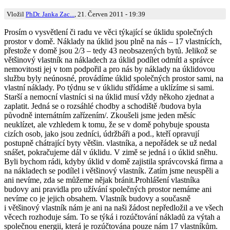
Vložil
PhDr. Janka Zac...
, 21. Červen 2011 - 19:39
Prosím o vysvětlení či radu ve věci týkající se úklidu společných
prostor v domě. Náklady na úklid jsou plně na nás – 17 vlastnících,
přestože v domě jsou 2/3 – tedy 43 neobsazených bytů. Jelikož se
většinový vlastník na nákladech za úklid podílet odmítl a správce
nemovitosti jej v tom podpořil a pro nás by náklady na úklidovou
službu byly neúnosné, provádíme úklid společných prostor sami, na
vlastní náklady. Po týdnu se v úklidu střídáme a uklízíme si sami.
Starší a nemocní vlastníci si na úklid musí vždy někoho zjednat a
zaplatit. Jedná se o rozsáhlé chodby a schodiště /budova byla
původně internátním zařízením/. Zkoušeli jsme jeden měsíc
neuklízet, ale vzhledem k tomu, že se v domě pohybuje spousta
cizích osob, jako jsou zedníci, údržbáři a pod., kteří opravují
postupně chátrající byty většin. vlastníka, a nepořádek se už nedal
snášet, pokračujeme dál v úklidu. V zimě se jedná i o úklid sněhu.
Byli bychom rádi, kdyby úklid v domě zajistila správcovská firma a
na nákladech se podílel i většinový vlastník. Zatím jsme neuspěli a
ani nevíme, zda se můžeme nějak bránit.Prohlášení vlastníka
budovy ani pravidla pro užívání společných prostor nemáme ani
nevíme co je jejich obsahem. Vlastník budovy a současně
i většinový vlastník nám je ani na naši žádost nepředložil a ve všech
věcech rozhoduje sám. To se týká i rozúčtování nákladů za výtah a
společnou energii, která je rozúčtována pouze nám 17 vlastníkům.