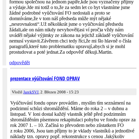
formou společnou na jednom papíře,kde jsou vyznačeny příjmy
a výdaje.Jde mi totiž o to,že za sedm let co byt vlastníme jsme
žádné podrobné vyůčtování FO nedostali a proto se
domníváme,že v tom náš předseda může mýt nějaké
„nesrovnalosti“.Už několikrát jsme o vyůčtování předsedu
žádali,ale on nám nikdy nevyhověl(asi ví proč)a vždy nám
uváděl nějaké výjimky ze zákona na jejichž základě vyůčtování
nemusí vystavit.Závěrem chci tedy říci,že mi šlo hlavně o čísla
paragrafů,které tuto problematiku upravují,abych si je mohl
prostudovat a poté jednat.Za odpověď děkuji.Martin.
odpovědět
prezentace výúčtování FOND OPRAV
Vložil
JarekSVJ
, 2. Březen 2008 - 15:23
Vyúčtování fondu oprav provádím , myslím tím seznámení na
podzimní schůzi shromáždění. Máme do roka 2 – v dubnu a
listopad. V loni dostal každý vlastník ještě před podzimním
shromážděním písemnou rekapitulaci pohybu ve fondu oprav za
rok 2007 1. – 10. Začíná to převodem nebo zůstatkem FO
z roku 2006, Jsou tam příjmy to je vklady vlastníků a jednotlivé
náklady tzn. opravy popř. rekonstrukce s cenou .Jakýkoliv