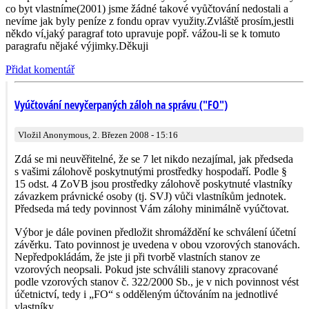
co byt vlastníme(2001) jsme žádné takové vyůčtování nedostali a
nevíme jak byly peníze z fondu oprav využity.Zvláště prosím,jestli
někdo ví,jaký paragraf toto upravuje popř. vážou-li se k tomuto
paragrafu nějaké výjimky.Děkuji
Přidat komentář
Vyúčtování nevyčerpaných záloh na správu ("FO")
Vložil Anonymous, 2. Březen 2008 - 15:16
Zdá se mi neuvěřitelné, že se 7 let nikdo nezajímal, jak předseda
s vašimi zálohově poskytnutými prostředky hospodaří. Podle §
15 odst. 4 ZoVB jsou prostředky zálohově poskytnuté vlastníky
závazkem právnické osoby (tj. SVJ) vůči vlastníkům jednotek.
Předseda má tedy povinnost Vám zálohy minimálně vyúčtovat.
Výbor je dále povinen předložit shromáždění ke schválení účetní
závěrku. Tato povinnost je uvedena v obou vzorových stanovách.
Nepředpokládám, že jste ji při tvorbě vlastních stanov ze
vzorových neopsali. Pokud jste schválili stanovy zpracované
podle vzorových stanov č. 322/2000 Sb., je v nich povinnost vést
účetnictví, tedy i „FO“ s odděleným účtováním na jednotlivé
vlastníky.