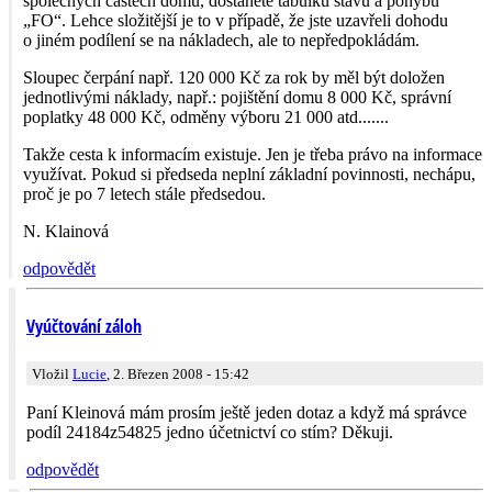
společných částech domu, dostanete tabulku stavu a pohybu
„FO“. Lehce složitější je to v případě, že jste uzavřeli dohodu
o jiném podílení se na nákladech, ale to nepředpokládám.
Sloupec čerpání např. 120 000 Kč za rok by měl být doložen
jednotlivými náklady, např.: pojištění domu 8 000 Kč, správní
poplatky 48 000 Kč, odměny výboru 21 000 atd.......
Takže cesta k informacím existuje. Jen je třeba právo na informace
využívat. Pokud si předseda neplní základní povinnosti, nechápu,
proč je po 7 letech stále předsedou.
N. Klainová
odpovědět
Vyúčtování záloh
Vložil
Lucie
, 2. Březen 2008 - 15:42
Paní Kleinová mám prosím ještě jeden dotaz a když má správce
podíl 24184z54825 jedno účetnictví co stím? Děkuji.
odpovědět