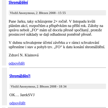
Shromáždění
Vložil Anonymous, 2. Březen 2008 - 15:55
Pane Jarku, taky schůzujeme 2× ročně. V listopadu kvůli
plánům akcí, rozpočtům a příspěvkům na příští rok. Zálohy na
správu neboli „FO“ mám už docela přesně spočítaný, protože
prosincové náklady se dají odhadnout poměrně přesně.
V dubnu schvalujeme účetní závěrku a v rámci schvalování
upřesníme i stav a pohyb tzv. „FO“ k datu konání shromáždění.
Zdraví N. Klainová
odpovědět
Shromáždění1
Vložil Anonymous, 2. Březen 2008 - 18:34
OK… JarekSVJ
odpovědět