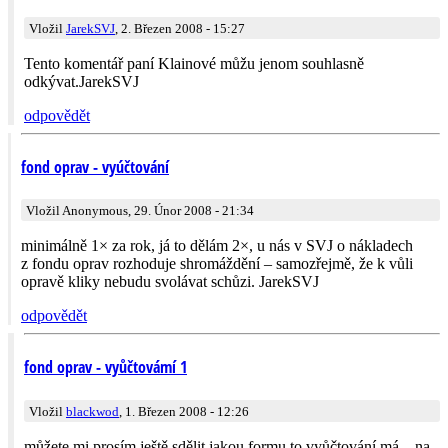
Vložil
JarekSVJ
, 2. Březen 2008 - 15:27
Tento komentář paní Klainové můžu jenom souhlasně
odkývat.JarekSVJ
odpovědět
fond oprav - vyúčtování
Vložil Anonymous, 29. Únor 2008 - 21:34
minimálně 1× za rok, já to dělám 2×, u nás v SVJ o nákladech
z fondu oprav rozhoduje shromáždění – samozřejmě, že k vůli
opravě kliky nebudu svolávat schůzi. JarekSVJ
odpovědět
fond oprav - vyůčtovámí 1
Vložil
blackwod
, 1. Březen 2008 - 12:26
můžete mi prosím ještě sdělit,jakou formu to vyůčtování má – na