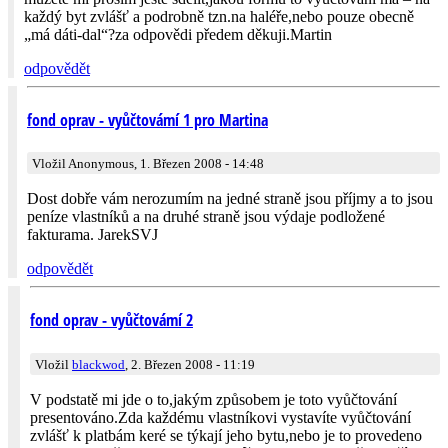
každý byt zvlášť a podrobně tzn.na haléře,nebo pouze obecně
„má dáti-dal“?za odpovědi předem děkuji.Martin
odpovědět
fond oprav - vyůčtovámí 1 pro Martina
Vložil Anonymous, 1. Březen 2008 - 14:48
Dost dobře vám nerozumím na jedné straně jsou příjmy a to jsou
peníze vlastníků a na druhé straně jsou výdaje podložené
fakturama. JarekSVJ
odpovědět
fond oprav - vyůčtovámí 2
Vložil
blackwod
, 2. Březen 2008 - 11:19
V podstatě mi jde o to,jakým způsobem je toto vyůčtování
presentováno.Zda každému vlastníkovi vystavíte vyůčtování
zvlášť k platbám keré se týkají jeho bytu,nebo je to provedeno