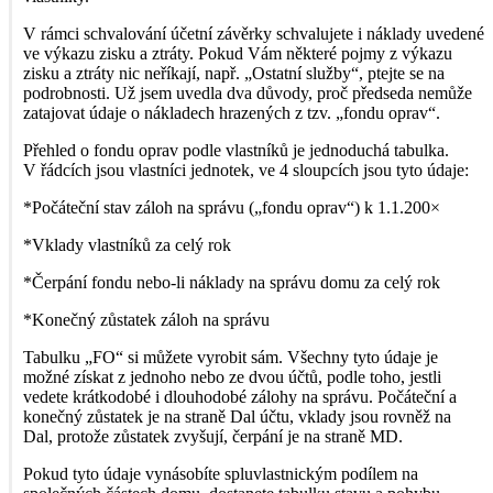
V rámci schvalování účetní závěrky schvalujete i náklady uvedené
ve výkazu zisku a ztráty. Pokud Vám některé pojmy z výkazu
zisku a ztráty nic neříkají, např. „Ostatní služby“, ptejte se na
podrobnosti. Už jsem uvedla dva důvody, proč předseda nemůže
zatajovat údaje o nákladech hrazených z tzv. „fondu oprav“.
Přehled o fondu oprav podle vlastníků je jednoduchá tabulka.
V řádcích jsou vlastníci jednotek, ve 4 sloupcích jsou tyto údaje:
*Počáteční stav záloh na správu („fondu oprav“) k 1.1.200×
*Vklady vlastníků za celý rok
*Čerpání fondu nebo-li náklady na správu domu za celý rok
*Konečný zůstatek záloh na správu
Tabulku „FO“ si můžete vyrobit sám. Všechny tyto údaje je
možné získat z jednoho nebo ze dvou účtů, podle toho, jestli
vedete krátkodobé i dlouhodobé zálohy na správu. Počáteční a
konečný zůstatek je na straně Dal účtu, vklady jsou rovněž na
Dal, protože zůstatek zvyšují, čerpání je na straně MD.
Pokud tyto údaje vynásobíte spluvlastnickým podílem na