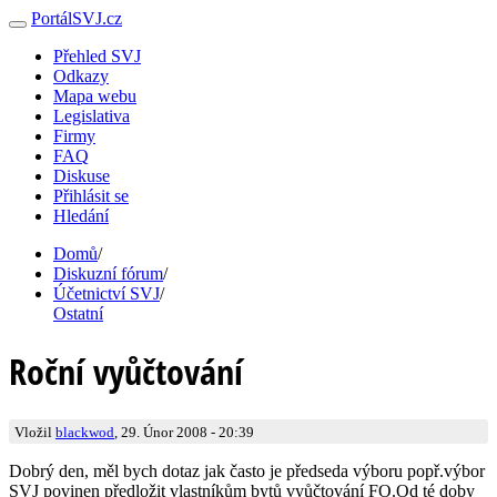
PortálSVJ.cz
Přehled SVJ
Odkazy
Mapa webu
Legislativa
Firmy
FAQ
Diskuse
Přihlásit se
Hledání
Domů
/
Diskuzní fórum
/
Účetnictví SVJ
/
Ostatní
Roční vyůčtování
Vložil
blackwod
, 29. Únor 2008 - 20:39
Dobrý den, měl bych dotaz jak často je předseda výboru popř.výbor
SVJ povinen předložit vlastníkům bytů vyůčtování FO.Od té doby