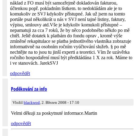
náklad z FO musí být samozřejmě dokladován fakturou,
účtenkou popř. pokladním lístkem. to nedokládám ale je to
komukoliv ze SVJ kdykoliv přístupné. Jak už jsem na tomto
portále psal několikrát u nás v SVJ není tajné listiny, faktury,
výpisu, smlouvy atd.Vše je kdykoliv komukoli přístupné –
nepamatuji za cca 7 roků, že by něco podobného někdo po mě
chtěl. Ještě dotatek k platbám do fondu oprav , kromě výše
zmíněné rekapitulace se platba jednotlivého vlastníka zobrazuje
informativně na osobním ročním vyúčtování služeb. § po mě
nechtějte na to jsou tu jinší experti a teoretici. Vím že uzávěrka
ročního hospodaření musí být předkládána 1 X za rok. Máme to
i ve stanovách. JarekSVJ
odpovědět
Poděkování za info
Vložil
blackwod
, 2. Březen 2008 - 17:10
Velmi děkuji za poskytnuté informace.Martin
odpovědět