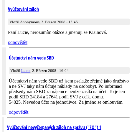
Vyúčtování záloh
Vložil Anonymous, 2. Březen 2008 - 15:45
Paní Lucie, nerozumím otázce a jmenuji se Klainová.
odpovědět
Účetnictví nám vede SBD
Vložil
Lucie
, 2. Březen 2008 - 16:04
Účetnictví nám vede SBD už jsem psala,že zřejmě jako družstvo
a ne SVJ taky nám účtuje náklady na osobobyt. Po informaci
předsedy nám SBD za nájemce peníze zasílá na účet. To je ten
podíl SBD 24184 a 27641 podíl SVJ z celk. domu.
54825. Nevedou účto na jednotlivce. Za jméno se omlouvám.
odpovědět
Vyúčtování nevyčerpaných záloh na správu ("FO") 1