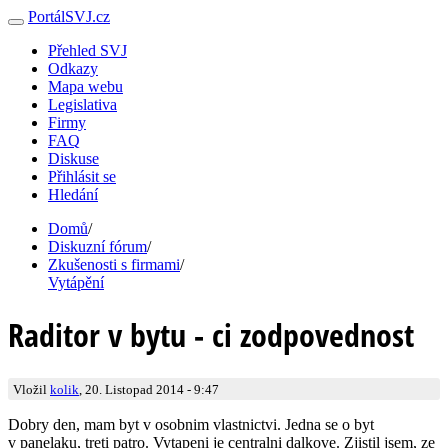
PortálSVJ.cz
Přehled SVJ
Odkazy
Mapa webu
Legislativa
Firmy
FAQ
Diskuse
Přihlásit se
Hledání
Domů
/
Diskuzní fórum
/
Zkušenosti s firmami
/
Vytápění
Raditor v bytu - ci zodpovednost
Vložil
kolik
, 20. Listopad 2014 - 9:47
Dobry den, mam byt v osobnim vlastnictvi. Jedna se o byt
v panelaku, treti patro. Vytapeni je centralni dalkove. Zjistil jsem, ze