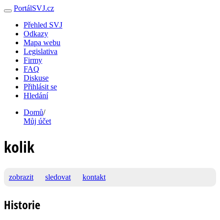
PortálSVJ.cz
Přehled SVJ
Odkazy
Mapa webu
Legislativa
Firmy
FAQ
Diskuse
Přihlásit se
Hledání
Domů
/
Můj účet
kolik
zobrazit
sledovat
kontakt
Historie