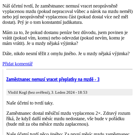
Náš účetní tvrdí, že zaměstnanec nemusí vracet neoprávněně
vyplacenou mzdu (pokud nepracoval vůbec a nárok na mzdu neměl)
nebo její neoprávněně vyplacenou část (pokud dostal více než měl
dostat). Prý je o tom konstantní judikatura.
Mám za to, že pokud dostanu peníze bez důvodu, jsem povinen je
vrátit (pokud vím, komu) nebo odevzdat (pokud nevím, komu je
mám vrátit). Je u mzdy nějaká výjimka?
Dále, nikdo nesmí těžit z omylu jiného. Je u mzdy nějaká výjimka?
Přidat komentář
Zaměstnanec nemusí vracet přeplatky na mzdě - 3
Vložil Kogl (bez ověření), 3. Leden 2024 - 18:53
Naše účetní to tvrdí taky.
Zaměstnanec dostal měsíční mzdu vyplacenou 2×. Zdravý rozum
říká, že když další měsíc mzdu nedostane, vše bude v pořádku
(bude mít za oba měsíce mzdu zaplacenou).
Naše účetní tvrdí něco jiného: Za první měsíc mzdu zaměstnanec