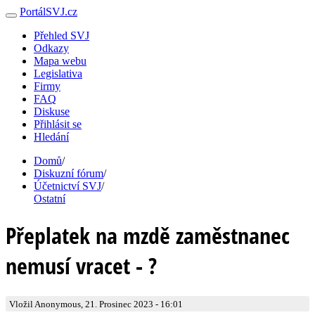
PortálSVJ.cz
Přehled SVJ
Odkazy
Mapa webu
Legislativa
Firmy
FAQ
Diskuse
Přihlásit se
Hledání
Domů
/
Diskuzní fórum
/
Účetnictví SVJ
/
Ostatní
Přeplatek na mzdě zaměstnanec
nemusí vracet - ?
Vložil Anonymous, 21. Prosinec 2023 - 16:01