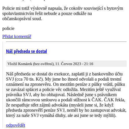
Policie mi totiž výslovně napsala, že cokoliv související s bytovým
spoluvlastnictvím řešit nebude a pouze odkáže na
občanskoprávní sou­d.
policie
Přidat komentář
Náš předseda se dostal
Vložil Komárek (bez ověření), 11. Červen 2023 - 21:16
Náš předseda se dostal do exekuce, zaplatil ji z bankovního účtu
SVJ (cca 70 tis. Kč). My jsme ho ihned odvolali a podali trestní
oznámení na zpronevěru. On mezitím peníze z půlky vrátil, půlku
se zavázal splácet a policie věc odložila. Mezitím ještě využíval
právníka SVJ, aby ho obhajoval. Následně jsme s právníkem
ukončili rámcovou smlouvu a podali stížnost k ČAK. ČAK řekla,
že nespatřuje střet zájmů advokáta (mysleli jsme si, že když
předseda zpronevěří peníze SVJ, neměl by ho zastupovat advokát,
který za naše SVJ vymáhá dluhy, ale asi jsme se tedy mýlili).
odpovědět