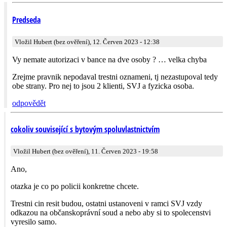
Predseda
Vložil Hubert (bez ověření), 12. Červen 2023 - 12:38
Vy nemate autorizaci v bance na dve osoby ? … velka chyba
Zrejme pravnik nepodaval trestni oznameni, tj nezastupoval tedy
obe strany. Pro nej to jsou 2 klienti, SVJ a fyzicka osoba.
odpovědět
cokoliv související s bytovým spoluvlastnictvím
Vložil Hubert (bez ověření), 11. Červen 2023 - 19:58
Ano,
otazka je co po policii konkretne chcete.
Trestni cin resit budou, ostatni ustanoveni v ramci SVJ vzdy
odkazou na občanskoprávní soud a nebo aby si to spolecenstvi
vyresilo samo.