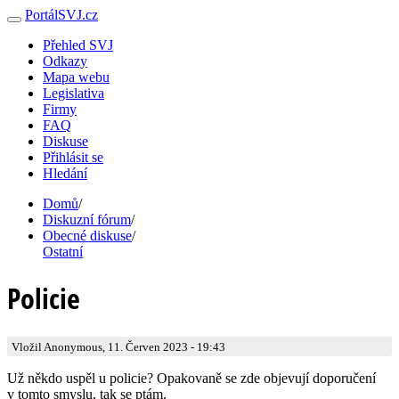
PortálSVJ.cz
Přehled SVJ
Odkazy
Mapa webu
Legislativa
Firmy
FAQ
Diskuse
Přihlásit se
Hledání
Domů
/
Diskuzní fórum
/
Obecné diskuse
/
Ostatní
Policie
Vložil Anonymous, 11. Červen 2023 - 19:43
Už někdo uspěl u policie? Opakovaně se zde objevují doporučení
v tomto smyslu, tak se ptám.