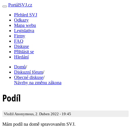
PortálSVJ.cz
Přehled SVJ
Odkazy
Mapa webu
Legislativa
Firmy
FAQ
Diskuse
Přihlásit se
Hledání
Domů
/
Diskuzní fórum
/
Obecné diskuse
/
Návrhy na změnu zákona
Podíl
Vložil Anonymous, 2. Duben 2022 - 19:45
Mám podíl na domě spravovaném SVJ.