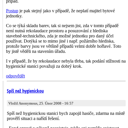
případ.
Postup
je pak stejný jako v případě, že neplatí majitel bytové
jednotky.
Co se týká skladu barev, tak si nejsem jist, zda v tomto případě
není nutná rekolaudace prostoru a posuzování z hlediska
stavebně-technického, zda je možné jednotku pro daný účel
používat. Dotýká se to mimo jiné i např. požárního hlediska,
protože barvy jsou ve většině případů velmi dobře hořlavé. Toto
by jistě věděli na stavením úřadu.
I v případě, že by rekolaudace nebyla třeba, tak podání stížnosti na
hygienické stanici považuji za dobrý krok.
odpovědět
Spíš než hygienickou
Vložil Anonymous, 25. Únor 2008 - 16:57
Spíš než hygienickou stanici bych zapojil hasiče, zdarma na místě
prověří situaci a nařídí řešení.