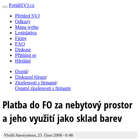
PortálSVJ.cz
Přehled SVJ
Odkazy
Mapa webu
Legislativa
Firmy
FAQ
Diskuse
Přihlásit se
Hledání
Domů
/
Diskuzní fórum
/
Zkušenosti s firmami
/
Ostatní zkušenosti s firmami
Platba do FO za nebytový prostor
a jeho využití jako sklad barev
Vložil Anonymous, 25. Únor 2008 - 0:46