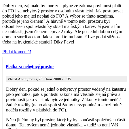
Dobrý den, zajímalo by mne zda plyne ze zákona povinnost platit
do FO i za nebytový prostor v osobním vlastnictví. Jak postupovat
pokud jeho majitel neplatí do FO? A výbor se tímto nezajímá,
protože je jeho členem? A hlavně v tomto neb. prostoru byl
odsouhlasen spoluvlastníky sklad malířských barev. Já jsem s tím
nesouhlasil, jsem členem teprve 2 roky. Ale poslední dobou celým
domem smrdí aceton. Jak se proti tomu bránit? Lze podat stížnost
třeba na hygienické stanici? Díky Pavel
Přidat komentář
Platba za nebytový prostor
Vložil Anonymous, 25. Únor 2008 - 1:35
Dobrý den, pokud se jedná o nebytový prostor vedený na katastru
jako jednotka, pak z pohledu zákona má vlastník stejná práva a
povinnosti jako vlastník bytové jednotky. Zákon v tomto nedělá
žádné rozdíly (nebo alespoň si žádný nevzpomínám – rozhodně
nedělá rozdíly v platbách do FO).
Něco jiného by byl prostor, který by byl součástí společných částí
domu. Ten ovšem nemá jednoho vlastníka – tudíž to není Váš